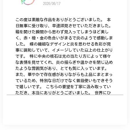
2026/06/17
この度は素敵な作品をありがとうございました。 本
日無事に受け取り、早速拝見させていただきました。
箱を開けた瞬間から思わず見入ってしまうほど美し
く、赤・橙・金の色合いがまるで炎のようで感動しま
した。 蝶の繊細なデザインと炎を思わせる色彩が見
事に調和していて、イメージしていた以上の仕上がり
です。 特に中央の核石は光の当たり方によって様々
な表情を見せてくれ、炎の揺らぎや温かさを閉じ込め
たような雰囲気があり、とても気に入っています。
また、華やかで存在感がありながらも上品にまとまっ
ているため、特別な日だけでなく普段使いもできそう
で嬉しいです。 こちらの要望を丁寧に汲み取ってい
ただき、本当にありがとうございました。 世界にひ
とつだけの特別な作品になりました。 大切に、末永
く愛用させていただきます。
サザンカと木蓮の花のかんざし - 清々しい雰囲気を醸し出す K202