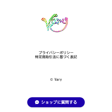
ございました。大切にします。
この度は梨の花の指輪をお選びいただ
き、誠にありがとうございました。お客
様にご満足いただけたこと、大変嬉しく
思っております。これからも心を込めた
作品をお届けできるよう努めてまいりま
すので、どうぞ末永くご愛用ください。
またのご利用を心よりお待ちしておりま
プライバシーポリシー
す。
特定商取引法に基づく表記
梅の花のかんざし - まるで本物の梅の花が咲いているかのような繊細さ K145
©︎ Vary
2024/08/17
プレゼント用に購入させていただきました。 到着し
た商品を確認したところ、写真で得られるイメージを
ショップに質問する
上回った商品で非常に驚きました。 繊細な作り上品