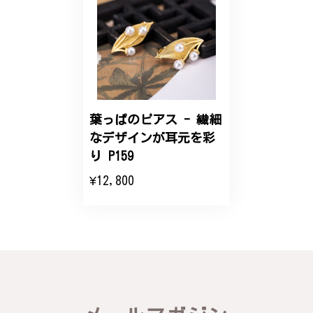
【オーダーメイド】オリジナルリング
2025/06/16
こちらのオーダーの細かい調整に何度も対応していた
だき、ありがとうございました。
葉っぱのピアス - 繊細
なデザインが耳元を彩
エレガントな蛇バングル！高級感あるスタイリッシュなデザイン B058
り P159
2024/11/20
¥12,800
バングルの腕周りのサイズ直しも料金に含まれてお
り、こちらからの質問にも速やかに回答下さり、信頼
できるショップという印象を受けました。予想通り、
届いた商品は期待以上の出来で、大変満足しておりま
す。今後とも宜しくお願い致します。
この度は素晴らしいレビューをいただ