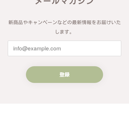
メールマガジン
き、誠にありがとうございます。お客様
にご満足いただけたこと、そして当店を
信頼いただけたことを大変嬉しく思いま
す。お届けしたバングルが期待以上との
新商品やキャンペーンなどの最新情報をお届けいた
お言葉を頂戴し、励みになります。今後
ともお客様にご満足頂けるサービスを心
します。
がけて参りますので、何かございました
らいつでもお気軽にご連絡ください。引
き続きどうぞよろしくお願い申し上げま
す。
登録
梨の花をモチーフにしたシルバーリング - 優美なデザインが魅力的な指輪 R260
#16
2024/10/15
梨モチーフの作品を探していて、梨の花の指輪を見つ
け購入させていただきました。優美な枝のラインに可
憐な花が連なっている指輪、実物は写真で見る以上に
素晴らしかったです。梱包も丁寧にしていただき、安
心して受け取ることが出来ました。本当にありがとう