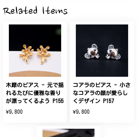
2026/05/28
Related Items
桃の花のブローチ プレゼント シルバー C002
2025/09/19
こちらの要望にもスムーズにお応えいただき、無事に
商品を受け取れました。 ありがとうございました。
木犀のピアス - 元で揺
コアラのピアス - 小さ
ひなげしの花のブローチ ご褒美 プレゼント C020
2025/07/27
れるたびに優雅な香り
なコアラの顔が愛らし
が漂ってくるよう P155
くデザイン P157
大切な節目のお祝いに、母へのプレゼント用に購入さ
¥9,800
¥9,800
せていただきました。実際に目にすると 華美すぎず
丁寧なデザインで、イメージ以上にとても素敵な1点
でした。ありがとうございました。