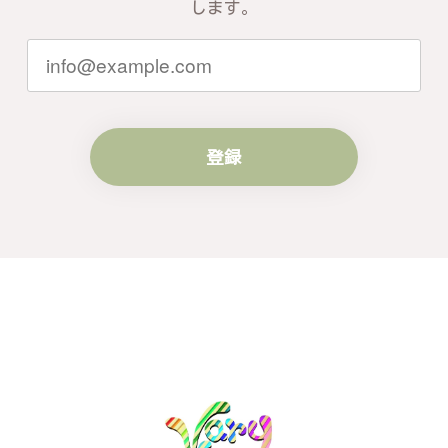
ともお客様にご満足頂けるサービスを心
します。
がけて参りますので、何かございました
らいつでもお気軽にご連絡ください。引
き続きどうぞよろしくお願い申し上げま
す。
登録
梨の花をモチーフにしたシルバーリング - 優美なデザインが魅力的な指輪 R260
#16
2024/10/15
梨モチーフの作品を探していて、梨の花の指輪を見つ
け購入させていただきました。優美な枝のラインに可
憐な花が連なっている指輪、実物は写真で見る以上に
素晴らしかったです。梱包も丁寧にしていただき、安
心して受け取ることが出来ました。本当にありがとう
ございました。大切にします。
この度は梨の花の指輪をお選びいただ
き、誠にありがとうございました。お客