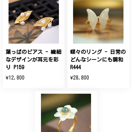
桃の花のブローチ プレゼント シルバー C002
2025/09/19
こちらの要望にもスムーズにお応えいただき、無事に
商品を受け取れました。 ありがとうございました。
葉っぱのピアス - 繊細
蝶々のリング - 日常の
ひなげしの花のブローチ ご褒美 プレゼント C020
2025/07/27
なデザインが耳元を彩
どんなシーンにも調和
り P159
R444
大切な節目のお祝いに、母へのプレゼント用に購入さ
¥12,800
¥28,800
せていただきました。実際に目にすると 華美すぎず
丁寧なデザインで、イメージ以上にとても素敵な1点
でした。ありがとうございました。
【オーダーメイド】オリジナルリング
2025/06/16