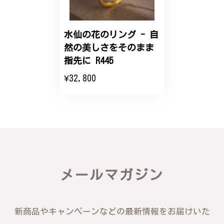
こちらのオーダーの細かい調整に何度も対応していた
だき、ありがとうございました。
水仙の花のリング - 自
然の美しさをそのまま
エレガントな蛇バングル！高級感あるスタイリッシュなデザイン B058
指先に R445
2024/11/20
¥32,800
バングルの腕周りのサイズ直しも料金に含まれてお
り、こちらからの質問にも速やかに回答下さり、信頼
できるショップという印象を受けました。予想通り、
届いた商品は期待以上の出来で、大変満足しておりま
す。今後とも宜しくお願い致します。
この度は素晴らしいレビューをいただ
メールマガジン
き、誠にありがとうございます。お客様
にご満足いただけたこと、そして当店を
信頼いただけたことを大変嬉しく思いま
す。お届けしたバングルが期待以上との
新商品やキャンペーンなどの最新情報をお届けいた
お言葉を頂戴し、励みになります。今後