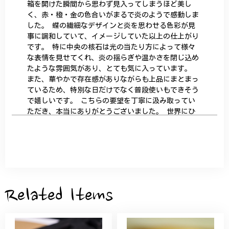
箱を開けた瞬間から思わず見入ってしまうほど美し
く、赤・橙・金の色合いがまるで炎のようで感動しま
した。 蝶の繊細なデザインと炎を思わせる色彩が見
事に調和していて、イメージしていた以上の仕上がり
です。 特に中央の核石は光の当たり方によって様々
な表情を見せてくれ、炎の揺らぎや温かさを閉じ込め
たような雰囲気があり、とても気に入っています。
また、華やかで存在感がありながらも上品にまとまっ
ているため、特別な日だけでなく普段使いもできそう
で嬉しいです。 こちらの要望を丁寧に汲み取ってい
ただき、本当にありがとうございました。 世界にひ
とつだけの特別な作品になりました。 大切に、末永
く愛用させていただきます。
サザンカと木蓮の花のかんざし - 清々しい雰囲気を醸し出す K202
2026/05/28
Related Items