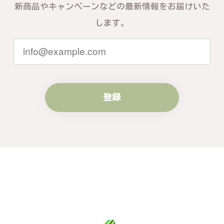
す。お届けしたバングルが期待以上との
新商品やキャンペーンなどの最新情報をお届けいた
お言葉を頂戴し、励みになります。今後
ともお客様にご満足頂けるサービスを心
します。
がけて参りますので、何かございました
らいつでもお気軽にご連絡ください。引
き続きどうぞよろしくお願い申し上げま
す。
登録
梨の花をモチーフにしたシルバーリング - 優美なデザインが魅力的な指輪 R260
#16
2024/10/15
梨モチーフの作品を探していて、梨の花の指輪を見つ
け購入させていただきました。優美な枝のラインに可
憐な花が連なっている指輪、実物は写真で見る以上に
素晴らしかったです。梱包も丁寧にしていただき、安
心して受け取ることが出来ました。本当にありがとう
ございました。大切にします。