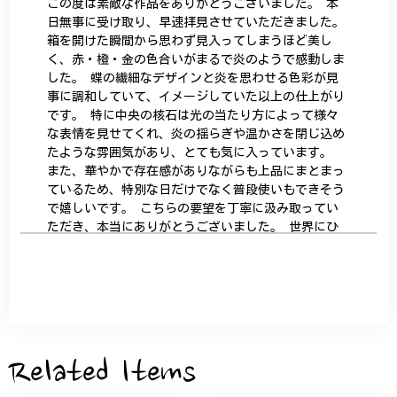
この度は素敵な作品をありがとうございました。 本
日無事に受け取り、早速拝見させていただきました。
箱を開けた瞬間から思わず見入ってしまうほど美し
く、赤・橙・金の色合いがまるで炎のようで感動しま
した。 蝶の繊細なデザインと炎を思わせる色彩が見
事に調和していて、イメージしていた以上の仕上がり
です。 特に中央の核石は光の当たり方によって様々
な表情を見せてくれ、炎の揺らぎや温かさを閉じ込め
たような雰囲気があり、とても気に入っています。
また、華やかで存在感がありながらも上品にまとまっ
ているため、特別な日だけでなく普段使いもできそう
で嬉しいです。 こちらの要望を丁寧に汲み取ってい
ただき、本当にありがとうございました。 世界にひ
とつだけの特別な作品になりました。 大切に、末永
く愛用させていただきます。
サザンカと木蓮の花のかんざし - 清々しい雰囲気を醸し出す K202
2026/05/28
Related Items