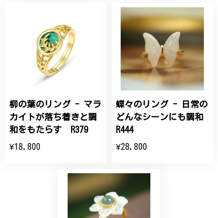
桃の花のブローチ プレゼント シルバー C002
2025/09/19
こちらの要望にもスムーズにお応えいただき、無事に
商品を受け取れました。 ありがとうございました。
柳の葉のリング - マラ
蝶々のリング - 日常の
ひなげしの花のブローチ ご褒美 プレゼント C020
2025/07/27
カイトが落ち着きと調
どんなシーンにも調和
和をもたらす R379
R444
大切な節目のお祝いに、母へのプレゼント用に購入さ
¥18,800
¥28,800
せていただきました。実際に目にすると 華美すぎず
丁寧なデザインで、イメージ以上にとても素敵な1点
でした。ありがとうございました。
【オーダーメイド】オリジナルリング
2025/06/16