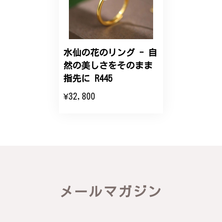
こちらのオーダーの細かい調整に何度も対応していた
だき、ありがとうございました。
水仙の花のリング - 自
然の美しさをそのまま
エレガントな蛇バングル！高級感あるスタイリッシュなデザイン B058
指先に R445
2024/11/20
¥32,800
バングルの腕周りのサイズ直しも料金に含まれてお
り、こちらからの質問にも速やかに回答下さり、信頼
できるショップという印象を受けました。予想通り、
届いた商品は期待以上の出来で、大変満足しておりま
す。今後とも宜しくお願い致します。
この度は素晴らしいレビューをいただ
メールマガジン
き、誠にありがとうございます。お客様
にご満足いただけたこと、そして当店を
信頼いただけたことを大変嬉しく思いま