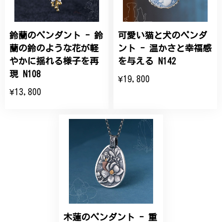
鈴蘭のペンダント - 鈴
可愛い猫と犬のペンダ
ひなげしの花のブローチ ご褒美 プレゼント C020
2025/07/27
蘭の鈴のような花が軽
ント - 温かさと幸福感
やかに揺れる様子を再
を与える N142
大切な節目のお祝いに、母へのプレゼント用に購入さ
現 N108
¥19,800
せていただきました。実際に目にすると 華美すぎず
¥13,800
丁寧なデザインで、イメージ以上にとても素敵な1点
でした。ありがとうございました。
【オーダーメイド】オリジナルリング
2025/06/16
こちらのオーダーの細かい調整に何度も対応していた
だき、ありがとうございました。
木蓮のペンダント - 重