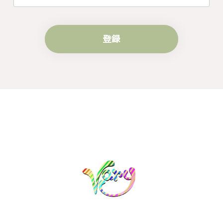
登録
梨の花をモチーフにしたシルバーリング - 優美なデザインが魅力的な指輪 R260
#16
2024/10/15
梨モチーフの作品を探していて、梨の花の指輪を見つ
け購入させていただきました。優美な枝のラインに可
憐な花が連なっている指輪、実物は写真で見る以上に
素晴らしかったです。梱包も丁寧にしていただき、安
心して受け取ることが出来ました。本当にありがとう
ございました。大切にします。
この度は梨の花の指輪をお選びいただ
き、誠にありがとうございました。お客
様にご満足いただけたこと、大変嬉しく
思っております。これからも心を込めた
作品をお届けできるよう努めてまいりま
すので、どうぞ末永くご愛用ください。
またのご利用を心よりお待ちしておりま