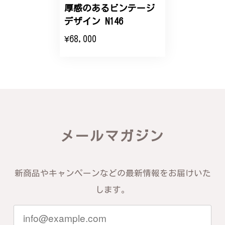
エレガントな蛇バングル！高級感あるスタイリッシュなデザイン B058
厚感のあるビンテージ
2024/11/20
デザイン N146
¥68,000
バングルの腕周りのサイズ直しも料金に含まれてお
り、こちらからの質問にも速やかに回答下さり、信頼
できるショップという印象を受けました。予想通り、
届いた商品は期待以上の出来で、大変満足しておりま
す。今後とも宜しくお願い致します。
この度は素晴らしいレビューをいただ
き、誠にありがとうございます。お客様
メールマガジン
にご満足いただけたこと、そして当店を
信頼いただけたことを大変嬉しく思いま
す。お届けしたバングルが期待以上との
お言葉を頂戴し、励みになります。今後
新商品やキャンペーンなどの最新情報をお届けいた
ともお客様にご満足頂けるサービスを心
がけて参りますので、何かございました
します。
らいつでもお気軽にご連絡ください。引
き続きどうぞよろしくお願い申し上げま
す。