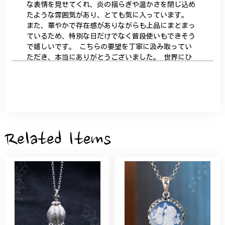
な表情を見せてくれ、炎の揺らぎや温かさを閉じ込め
たような雰囲気があり、とても気に入っています。
また、華やかで存在感がありながらも上品にまとまっ
ているため、特別な日だけでなく普段使いもできそう
で嬉しいです。 こちらの要望を丁寧に汲み取ってい
ただき、本当にありがとうございました。 世界にひ
とつだけの特別な作品になりました。 大切に、末永
く愛用させていただきます。
サザンカと木蓮の花のかんざし - 清々しい雰囲気を醸し出す K202
2026/05/28
Related Items
桃の花のブローチ プレゼント シルバー C002
2025/09/19
こちらの要望にもスムーズにお応えいただき、無事に
商品を受け取れました。 ありがとうございました。