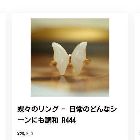
ルリング
していただき、ありがとうございました。
感あるスタイリッシュなデザイン B058
れており、こちらからの質問にも速やかに回答下さり、信頼できるショ
ります。今後とも宜しくお願い致します。
蝶々のリング - 日常のどんなシ
ーンにも調和 R444
をいただき、誠にありがとうございます。お客様にご満足いただけたこ
たバングルが期待以上とのお言葉を頂戴し、励みになります。今後とも
¥28,800
したらいつでもお気軽にご連絡ください。引き続きどうぞよろしくお願