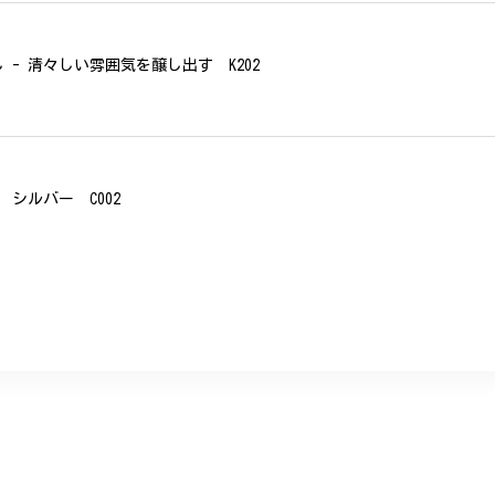
- 清々しい雰囲気を醸し出す K202
シルバー C002
、無事に商品を受け取れました。 ありがとうございました。
美 プレゼント C020
に購入させていただきました。実際に目にすると 華美すぎず丁寧なデザ