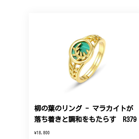
【オーダーメイド】オリジナ
2025/06/16
こちらのオーダーの細かい調整に何度も対応
エレガントな蛇バングル！高級
2024/11/20
バングルの腕周りのサイズ直しも料金に含ま
た商品は期待以上の出来で、大変満足してお
柳の葉のリング - マラカイトが
落ち着きと調和をもたらす R379
この度は素晴らしいレビュー
変嬉しく思います。お届けし
¥18,800
参りますので、何かございま