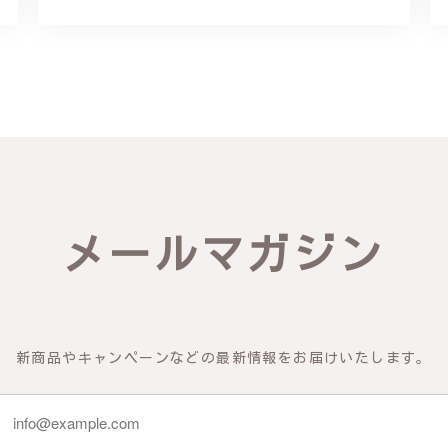
リング - 優美なデザインが魅力的な指輪 R260
輪を見つけ購入させていただきました。優美な枝のラインに可憐な花が
き、安心して受け取ることが出来ました。本当にありがとうございまし
びいただき、誠にありがとうございました。お客様にご満足いただけた
メールマガジン
できるよう努めてまいりますので、どうぞ末永くご愛用ください。また
新商品やキャンペーンなどの最新情報をお届けいたします。
物の梅の花が咲いているかのような繊細さ K145
 到着した商品を確認したところ、写真で得られるイメージを上回った商