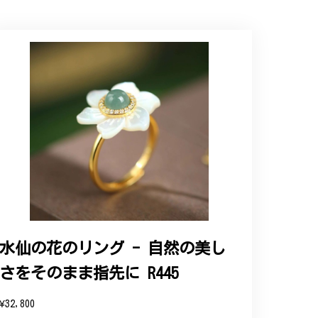
ップという印象を受けました。予想通り、届い
水仙の花のリング - 自然の美し
さをそのまま指先に R445
と、そして当店を信頼いただけたことを大
お客様にご満足頂けるサービスを心がけて
¥32,800
い申し上げます。