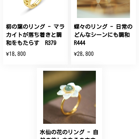
商品を受け取れました。 ありがとうございました。
柳の葉のリング - マラ
蝶々のリング - 日常の
ひなげしの花のブローチ ご褒美 プレゼント C020
2025/07/27
カイトが落ち着きと調
どんなシーンにも調和
和をもたらす R379
R444
大切な節目のお祝いに、母へのプレゼント用に購入さ
¥18,800
¥28,800
せていただきました。実際に目にすると 華美すぎず
丁寧なデザインで、イメージ以上にとても素敵な1点
でした。ありがとうございました。
【オーダーメイド】オリジナルリング
2025/06/16
こちらのオーダーの細かい調整に何度も対応していた
だき、ありがとうございました。
水仙の花のリング - 自