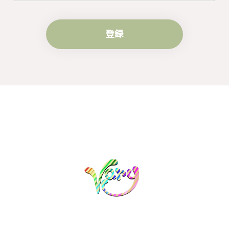
す。
登録
梨の花をモチーフにしたシルバーリング - 優美なデザインが魅力的な指輪 R260
#16
2024/10/15
梨モチーフの作品を探していて、梨の花の指輪を見つ
け購入させていただきました。優美な枝のラインに可
憐な花が連なっている指輪、実物は写真で見る以上に
素晴らしかったです。梱包も丁寧にしていただき、安
心して受け取ることが出来ました。本当にありがとう
ございました。大切にします。
この度は梨の花の指輪をお選びいただ
き、誠にありがとうございました。お客
様にご満足いただけたこと、大変嬉しく
思っております。これからも心を込めた
作品をお届けできるよう努めてまいりま
すので、どうぞ末永くご愛用ください。