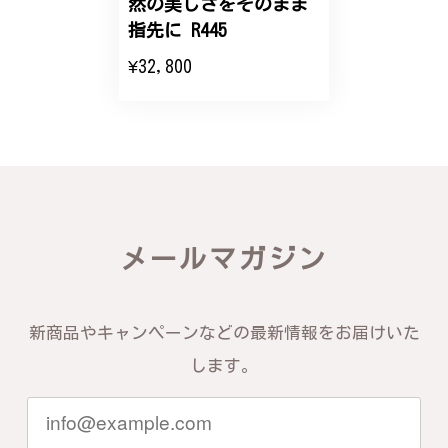
然の美しさをそのまま
エレガントな蛇バングル！高級感あるスタイリッシュなデザイン B058
指先に R445
2024/11/20
¥32,800
バングルの腕周りのサイズ直しも料金に含まれてお
り、こちらからの質問にも速やかに回答下さり、信頼
できるショップという印象を受けました。予想通り、
届いた商品は期待以上の出来で、大変満足しておりま
す。今後とも宜しくお願い致します。
この度は素晴らしいレビューをいただ
メールマガジン
き、誠にありがとうございます。お客様
にご満足いただけたこと、そして当店を
信頼いただけたことを大変嬉しく思いま
す。お届けしたバングルが期待以上との
新商品やキャンペーンなどの最新情報をお届けいた
お言葉を頂戴し、励みになります。今後
ともお客様にご満足頂けるサービスを心
します。
がけて参りますので、何かございました
らいつでもお気軽にご連絡ください。引
き続きどうぞよろしくお願い申し上げま