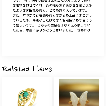
です。 特に中央の核石は光の当たり方によって様々
な表情を見せてくれ、炎の揺らぎや温かさを閉じ込め
たような雰囲気があり、とても気に入っています。
また、華やかで存在感がありながらも上品にまとまっ
ているため、特別な日だけでなく普段使いもできそう
で嬉しいです。 こちらの要望を丁寧に汲み取ってい
ただき、本当にありがとうございました。 世界にひ
とつだけの特別な作品になりました。 大切に、末永
く愛用させていただきます。
サザンカと木蓮の花のかんざし - 清々しい雰囲気を醸し出す K202
2026/05/28
Related Items
桃の花のブローチ プレゼント シルバー C002
2025/09/19
こちらの要望にもスムーズにお応えいただき、無事に