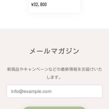
¥32,800
バングルの腕周りのサイズ直しも料金に含まれてお
り、こちらからの質問にも速やかに回答下さり、信頼
できるショップという印象を受けました。予想通り、
届いた商品は期待以上の出来で、大変満足しておりま
す。今後とも宜しくお願い致します。
この度は素晴らしいレビューをいただ
メールマガジン
き、誠にありがとうございます。お客様
にご満足いただけたこと、そして当店を
信頼いただけたことを大変嬉しく思いま
す。お届けしたバングルが期待以上との
新商品やキャンペーンなどの最新情報をお届けいた
お言葉を頂戴し、励みになります。今後
ともお客様にご満足頂けるサービスを心
します。
がけて参りますので、何かございました
らいつでもお気軽にご連絡ください。引
き続きどうぞよろしくお願い申し上げま
す。