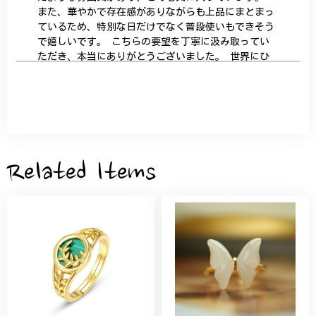
また、華やかで存在感がありながらも上品にまとまっ
ているため、特別な日だけでなく普段使いもできそう
で嬉しいです。 こちらの要望を丁寧に汲み取ってい
ただき、本当にありがとうございました。 世界にひ
とつだけの特別な作品になりました。 大切に、末永
く愛用させていただきます。
サザンカと木蓮の花のかんざし - 清々しい雰囲気を醸し出す K202
2026/05/28
Related Items
桃の花のブローチ プレゼント シルバー C002
2025/09/19
こちらの要望にもスムーズにお応えいただき、無事に
商品を受け取れました。 ありがとうございました。