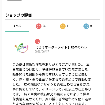
ショップの評価
すべて
24
1
0
【セミオーダーメイド】蝶々のバレッタ
2026/06/17
この度は素敵な作品をありがとうございました。 本
日無事に受け取り、早速拝見させていただきました。
箱を開けた瞬間から思わず見入ってしまうほど美し
く、赤・橙・金の色合いがまるで炎のようで感動しま
した。 蝶の繊細なデザインと炎を思わせる色彩が見
事に調和していて、イメージしていた以上の仕上がり
です。 特に中央の核石は光の当たり方によって様々
な表情を見せてくれ、炎の揺らぎや温かさを閉じ込め
たような雰囲気があり、とても気に入っています。