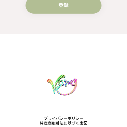
登録
梨の花をモチーフにしたシルバーリング - 優美なデザインが魅力的な指輪 R260
#16
2024/10/15
梨モチーフの作品を探していて、梨の花の指輪を見つ
け購入させていただきました。優美な枝のラインに可
憐な花が連なっている指輪、実物は写真で見る以上に
素晴らしかったです。梱包も丁寧にしていただき、安
心して受け取ることが出来ました。本当にありがとう
ございました。大切にします。
この度は梨の花の指輪をお選びいただ
き、誠にありがとうございました。お客
様にご満足いただけたこと、大変嬉しく
思っております。これからも心を込めた
作品をお届けできるよう努めてまいりま
すので、どうぞ末永くご愛用ください。
またのご利用を心よりお待ちしておりま
プライバシーポリシー
す。
特定商取引法に基づく表記