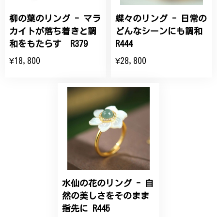
柳の葉のリング - マラ
蝶々のリング - 日常の
ひなげしの花のブローチ ご褒美 プレゼント C020
2025/07/27
カイトが落ち着きと調
どんなシーンにも調和
和をもたらす R379
R444
大切な節目のお祝いに、母へのプレゼント用に購入さ
¥18,800
¥28,800
せていただきました。実際に目にすると 華美すぎず
丁寧なデザインで、イメージ以上にとても素敵な1点
でした。ありがとうございました。
【オーダーメイド】オリジナルリング
2025/06/16
こちらのオーダーの細かい調整に何度も対応していた
だき、ありがとうございました。
水仙の花のリング - 自
然の美しさをそのまま
エレガントな蛇バングル！高級感あるスタイリッシュなデザイン B058
指先に R445
2024/11/20