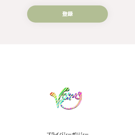
登録
梨の花をモチーフにしたシルバーリング - 優美なデザインが魅力的な指輪 R260
#16
2024/10/15
梨モチーフの作品を探していて、梨の花の指輪を見つ
け購入させていただきました。優美な枝のラインに可
憐な花が連なっている指輪、実物は写真で見る以上に
素晴らしかったです。梱包も丁寧にしていただき、安
心して受け取ることが出来ました。本当にありがとう
ございました。大切にします。
この度は梨の花の指輪をお選びいただ
き、誠にありがとうございました。お客
様にご満足いただけたこと、大変嬉しく
思っております。これからも心を込めた
作品をお届けできるよう努めてまいりま
すので、どうぞ末永くご愛用ください。
またのご利用を心よりお待ちしておりま
す。
プライバシーポリシー