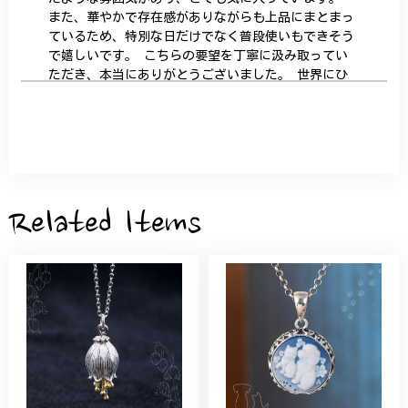
また、華やかで存在感がありながらも上品にまとまっ
ているため、特別な日だけでなく普段使いもできそう
で嬉しいです。 こちらの要望を丁寧に汲み取ってい
ただき、本当にありがとうございました。 世界にひ
とつだけの特別な作品になりました。 大切に、末永
く愛用させていただきます。
サザンカと木蓮の花のかんざし - 清々しい雰囲気を醸し出す K202
2026/05/28
Related Items
桃の花のブローチ プレゼント シルバー C002
2025/09/19
こちらの要望にもスムーズにお応えいただき、無事に
商品を受け取れました。 ありがとうございました。