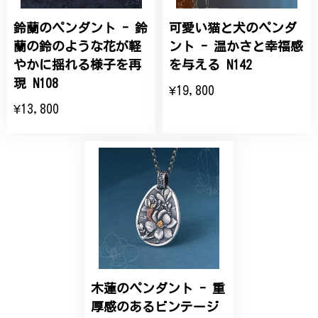
鈴蘭のペンダント - 鈴
可愛い猫と犬のペンダ
ひなげしの花のブローチ ご褒美 プレゼント C020
2025/07/27
蘭の鈴のような花が軽
ント - 温かさと幸福感
やかに揺れる様子を再
を与える N142
大切な節目のお祝いに、母へのプレゼント用に購入さ
現 N108
¥19,800
せていただきました。実際に目にすると 華美すぎず
¥13,800
丁寧なデザインで、イメージ以上にとても素敵な1点
でした。ありがとうございました。
【オーダーメイド】オリジナルリング
2025/06/16
こちらのオーダーの細かい調整に何度も対応していた
だき、ありがとうございました。
木蓮のペンダント - 重
エレガントな蛇バングル！高級感あるスタイリッシュなデザイン B058
厚感のあるビンテージ
2024/11/20