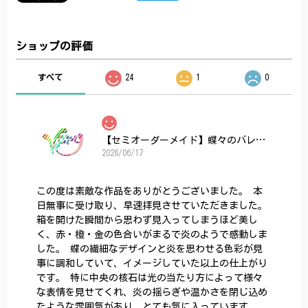
ショップの評価
すべて
24
1
0
【セミオーダーメイド】蝶々のバレッタ
2026/06/17
この度は素敵な作品をありがとうございました。 本
日無事に受け取り、早速拝見させていただきました。
箱を開けた瞬間から思わず見入ってしまうほど美し
く、赤・橙・金の色合いがまるで炎のようで感動しま
した。 蝶の繊細なデザインと炎を思わせる色彩が見
事に調和していて、イメージしていた以上の仕上がり
です。 特に中央の核石は光の当たり方によって様々
な表情を見せてくれ、炎の揺らぎや温かさを閉じ込め
たような雰囲気があり、とても気に入っています。