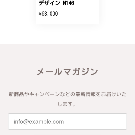
デザイン N146
¥68,000
バングルの腕周りのサイズ直しも料金に含まれてお
り、こちらからの質問にも速やかに回答下さり、信頼
できるショップという印象を受けました。予想通り、
届いた商品は期待以上の出来で、大変満足しておりま
す。今後とも宜しくお願い致します。
この度は素晴らしいレビューをいただ
き、誠にありがとうございます。お客様
メールマガジン
にご満足いただけたこと、そして当店を
信頼いただけたことを大変嬉しく思いま
す。お届けしたバングルが期待以上との
お言葉を頂戴し、励みになります。今後
新商品やキャンペーンなどの最新情報をお届けいた
ともお客様にご満足頂けるサービスを心
がけて参りますので、何かございました
します。
らいつでもお気軽にご連絡ください。引
き続きどうぞよろしくお願い申し上げま
す。