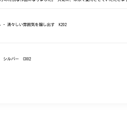
- 清々しい雰囲気を醸し出す K202
シルバー C002
、無事に商品を受け取れました。 ありがとうございました。
美 プレゼント C020
に購入させていただきました。実際に目にすると 華美すぎず丁寧なデザ