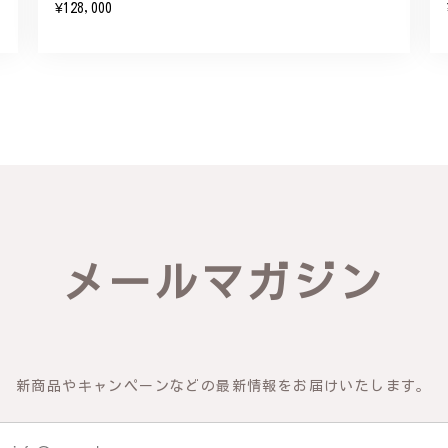
¥128,000
したらいつでもお気軽にご連絡ください。引き続きどうぞよろしくお願
リング - 優美なデザインが魅力的な指輪 R260
輪を見つけ購入させていただきました。優美な枝のラインに可憐な花が
き、安心して受け取ることが出来ました。本当にありがとうございまし
びいただき、誠にありがとうございました。お客様にご満足いただけた
メールマガジン
できるよう努めてまいりますので、どうぞ末永くご愛用ください。また
新商品やキャンペーンなどの最新情報をお届けいたします。
物の梅の花が咲いているかのような繊細さ K145