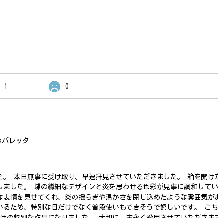
1
0
のバレッタ
た。 本日無事に受け取り、早速拝見させていただきました。 箱を開け
しました。 蝶の繊細なデザインと炎を思わせる色彩が見事に調和して
な表情を見せてくれ、炎の揺らぎや温かさを閉じ込めたような雰囲気が
いるため、特別な日だけでなく普段使いもできそうで嬉しいです。 こ
だけの特別な作品になりました。 大切に、末永く愛用させていただきま