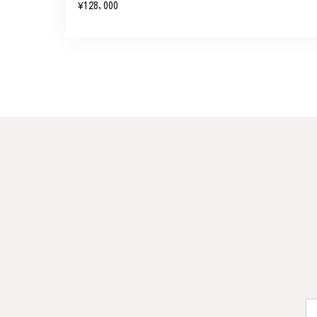
¥128,000
参りますので、何かございま
梨の花をモチーフにしたシルバー
#16
2024/10/15
梨モチーフの作品を探していて、梨の花の指
晴らしかったです。梱包も丁寧にしていただ
この度は梨の花の指輪をお選
らも心を込めた作品をお届け
梅の花のかんざし - まるで本
2024/08/17