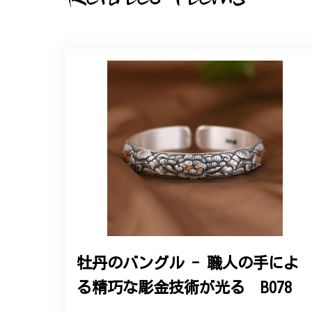
た。ありがとうございました。
【オーダーメイド】オリジナ
2025/06/16
こちらのオーダーの細かい調整に何度も対応
エレガントな蛇バングル！高級
2024/11/20
バングルの腕周りのサイズ直しも料金に含ま
た商品は期待以上の出来で、大変満足してお
牡丹のバングル - 職人の手によ
る精巧な彫金技術が光る B078
この度は素晴らしいレビュー
変嬉しく思います。お届けし