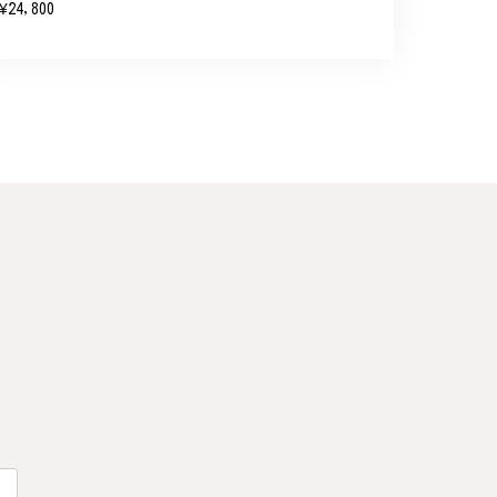
¥24,800
い申し上げます。
連なっている指輪、実物は写真で見る以上に素
た。大切にします。
こと、大変嬉しく思っております。これか
のご利用を心よりお待ちしております。