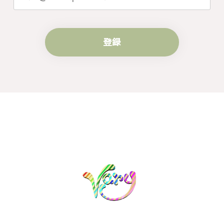
す。
登録
梨の花をモチーフにしたシルバーリング - 優美なデザインが魅力的な指輪 R260
#16
2024/10/15
梨モチーフの作品を探していて、梨の花の指輪を見つ
け購入させていただきました。優美な枝のラインに可
憐な花が連なっている指輪、実物は写真で見る以上に
素晴らしかったです。梱包も丁寧にしていただき、安
心して受け取ることが出来ました。本当にありがとう
ございました。大切にします。
この度は梨の花の指輪をお選びいただ
き、誠にありがとうございました。お客
様にご満足いただけたこと、大変嬉しく
思っております。これからも心を込めた
作品をお届けできるよう努めてまいりま