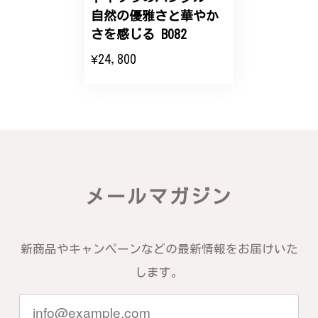
自然の優雅さと華やか
エレガントな蛇バングル！高級感あるスタイリッシュなデザイン B058
さを感じる B082
2024/11/20
¥24,800
バングルの腕周りのサイズ直しも料金に含まれてお
り、こちらからの質問にも速やかに回答下さり、信頼
できるショップという印象を受けました。予想通り、
届いた商品は期待以上の出来で、大変満足しておりま
す。今後とも宜しくお願い致します。
この度は素晴らしいレビューをいただ
メールマガジン
き、誠にありがとうございます。お客様
にご満足いただけたこと、そして当店を
信頼いただけたことを大変嬉しく思いま
す。お届けしたバングルが期待以上との
新商品やキャンペーンなどの最新情報をお届けいた
お言葉を頂戴し、励みになります。今後
ともお客様にご満足頂けるサービスを心
します。
がけて参りますので、何かございました
らいつでもお気軽にご連絡ください。引
き続きどうぞよろしくお願い申し上げま