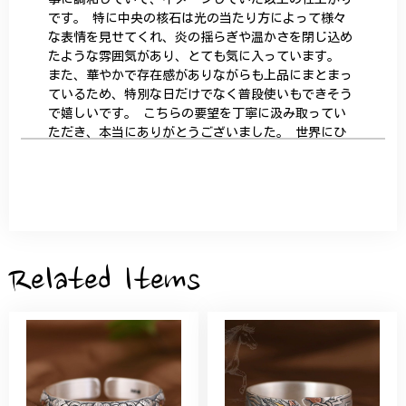
です。 特に中央の核石は光の当たり方によって様々
な表情を見せてくれ、炎の揺らぎや温かさを閉じ込め
たような雰囲気があり、とても気に入っています。
また、華やかで存在感がありながらも上品にまとまっ
ているため、特別な日だけでなく普段使いもできそう
で嬉しいです。 こちらの要望を丁寧に汲み取ってい
ただき、本当にありがとうございました。 世界にひ
とつだけの特別な作品になりました。 大切に、末永
く愛用させていただきます。
サザンカと木蓮の花のかんざし - 清々しい雰囲気を醸し出す K202
2026/05/28
Related Items
桃の花のブローチ プレゼント シルバー C002
2025/09/19