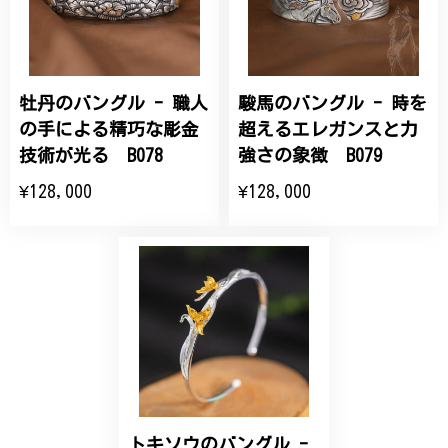
こちらの要望にもスムーズにお応えいただき、無事に
商品を受け取れました。 ありがとうございました。
牡丹のバングル - 職人
駿馬のバングル - 時を
ひなげしの花のブローチ ご褒美 プレゼント C020
2025/07/27
の手による精巧な彫金
超えるエレガンスと力
技術が光る B078
強さの象徴 B079
大切な節目のお祝いに、母へのプレゼント用に購入さ
¥128,000
¥128,000
せていただきました。実際に目にすると 華美すぎず
丁寧なデザインで、イメージ以上にとても素敵な1点
でした。ありがとうございました。
【オーダーメイド】オリジナルリング
2025/06/16
こちらのオーダーの細かい調整に何度も対応していた
だき、ありがとうございました。
トキソウのバングル -