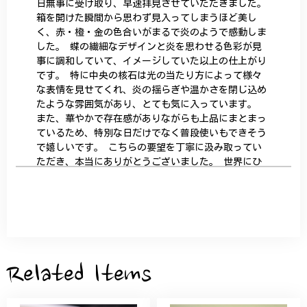
日無事に受け取り、早速拝見させていただきました。
箱を開けた瞬間から思わず見入ってしまうほど美し
く、赤・橙・金の色合いがまるで炎のようで感動しま
した。 蝶の繊細なデザインと炎を思わせる色彩が見
事に調和していて、イメージしていた以上の仕上がり
です。 特に中央の核石は光の当たり方によって様々
な表情を見せてくれ、炎の揺らぎや温かさを閉じ込め
たような雰囲気があり、とても気に入っています。
また、華やかで存在感がありながらも上品にまとまっ
ているため、特別な日だけでなく普段使いもできそう
で嬉しいです。 こちらの要望を丁寧に汲み取ってい
ただき、本当にありがとうございました。 世界にひ
とつだけの特別な作品になりました。 大切に、末永
く愛用させていただきます。
サザンカと木蓮の花のかんざし - 清々しい雰囲気を醸し出す K202
2026/05/28
Related Items