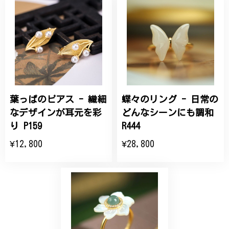
桃の花のブローチ プレゼント シルバー C002
2025/09/19
こちらの要望にもスムーズにお応えいただき、無事に
商品を受け取れました。 ありがとうございました。
葉っぱのピアス - 繊細
蝶々のリング - 日常の
ひなげしの花のブローチ ご褒美 プレゼント C020
2025/07/27
なデザインが耳元を彩
どんなシーンにも調和
り P159
R444
大切な節目のお祝いに、母へのプレゼント用に購入さ
¥12,800
¥28,800
せていただきました。実際に目にすると 華美すぎず
丁寧なデザインで、イメージ以上にとても素敵な1点
でした。ありがとうございました。
【オーダーメイド】オリジナルリング
2025/06/16