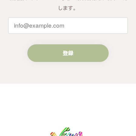
お言葉を頂戴し、励みになります。今後
ともお客様にご満足頂けるサービスを心
します。
がけて参りますので、何かございました
らいつでもお気軽にご連絡ください。引
き続きどうぞよろしくお願い申し上げま
す。
登録
梨の花をモチーフにしたシルバーリング - 優美なデザインが魅力的な指輪 R260
#16
2024/10/15
梨モチーフの作品を探していて、梨の花の指輪を見つ
け購入させていただきました。優美な枝のラインに可
憐な花が連なっている指輪、実物は写真で見る以上に
素晴らしかったです。梱包も丁寧にしていただき、安
心して受け取ることが出来ました。本当にありがとう
ございました。大切にします。
この度は梨の花の指輪をお選びいただ