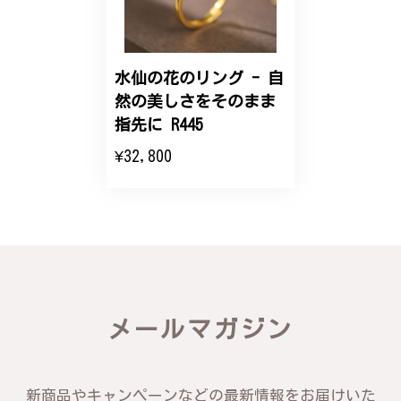
こちらのオーダーの細かい調整に何度も対応していた
だき、ありがとうございました。
水仙の花のリング - 自
然の美しさをそのまま
エレガントな蛇バングル！高級感あるスタイリッシュなデザイン B058
指先に R445
2024/11/20
¥32,800
バングルの腕周りのサイズ直しも料金に含まれてお
り、こちらからの質問にも速やかに回答下さり、信頼
できるショップという印象を受けました。予想通り、
届いた商品は期待以上の出来で、大変満足しておりま
す。今後とも宜しくお願い致します。
この度は素晴らしいレビューをいただ
メールマガジン
き、誠にありがとうございます。お客様
にご満足いただけたこと、そして当店を
信頼いただけたことを大変嬉しく思いま
す。お届けしたバングルが期待以上との
新商品やキャンペーンなどの最新情報をお届けいた