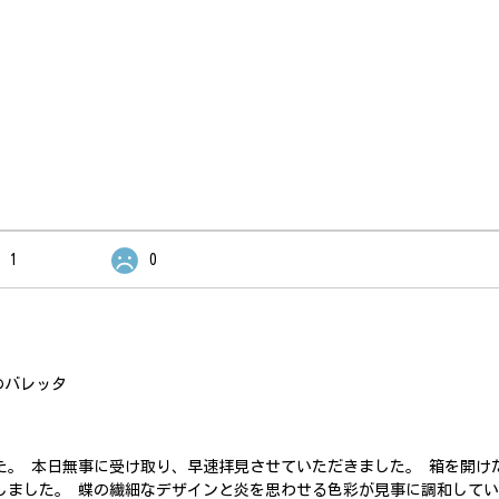
。
1
0
のバレッタ
た。 本日無事に受け取り、早速拝見させていただきました。 箱を開け
しました。 蝶の繊細なデザインと炎を思わせる色彩が見事に調和して