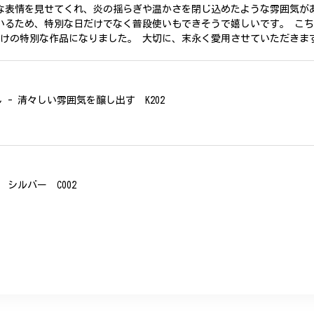
な表情を見せてくれ、炎の揺らぎや温かさを閉じ込めたような雰囲気が
いるため、特別な日だけでなく普段使いもできそうで嬉しいです。 こ
だけの特別な作品になりました。 大切に、末永く愛用させていただきま
- 清々しい雰囲気を醸し出す K202
シルバー C002
、無事に商品を受け取れました。 ありがとうございました。
美 プレゼント C020