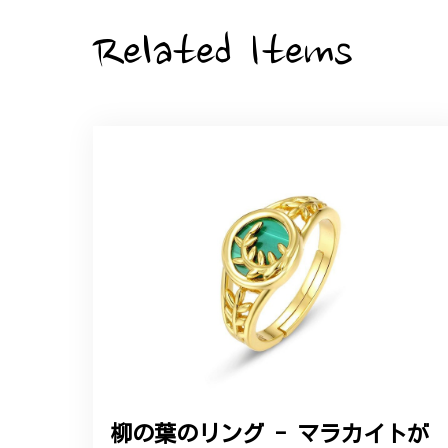
Related Items
大切な節目のお祝いに、母へのプレゼント用
た。ありがとうございました。
【オーダーメイド】オリジナ
2025/06/16
こちらのオーダーの細かい調整に何度も対応
エレガントな蛇バングル！高級
2024/11/20
バングルの腕周りのサイズ直しも料金に含ま
た商品は期待以上の出来で、大変満足してお
柳の葉のリング - マラカイトが