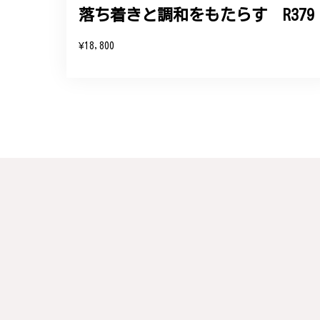
落ち着きと調和をもたらす R379
この度は素晴らしいレビュー
変嬉しく思います。お届けし
¥18,800
参りますので、何かございま
梨の花をモチーフにしたシルバー
#16
2024/10/15
梨モチーフの作品を探していて、梨の花の指
晴らしかったです。梱包も丁寧にしていただ
この度は梨の花の指輪をお選
らも心を込めた作品をお届け
梅の花のかんざし - まるで本