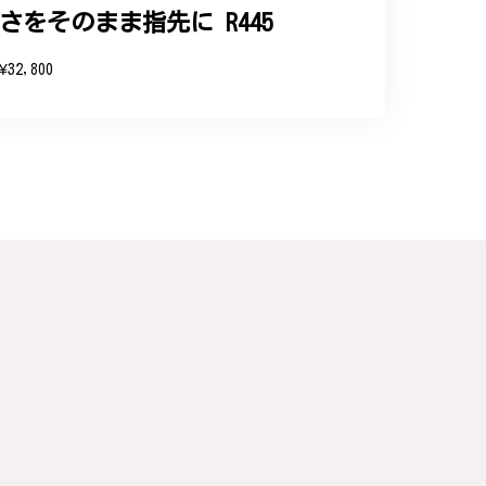
さをそのまま指先に R445
と、そして当店を信頼いただけたことを大
お客様にご満足頂けるサービスを心がけて
¥32,800
い申し上げます。
連なっている指輪、実物は写真で見る以上に素
た。大切にします。
こと、大変嬉しく思っております。これか
のご利用を心よりお待ちしております。