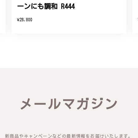
ーンにも調和 R444
をいただき、誠にありがとうございます。お客様にご満足いただけたこ
たバングルが期待以上とのお言葉を頂戴し、励みになります。今後とも
¥28,800
したらいつでもお気軽にご連絡ください。引き続きどうぞよろしくお願
リング - 優美なデザインが魅力的な指輪 R260
輪を見つけ購入させていただきました。優美な枝のラインに可憐な花が
き、安心して受け取ることが出来ました。本当にありがとうございまし
びいただき、誠にありがとうございました。お客様にご満足いただけた
メールマガジン
できるよう努めてまいりますので、どうぞ末永くご愛用ください。また
新商品やキャンペーンなどの最新情報をお届けいたします。
物の梅の花が咲いているかのような繊細さ K145