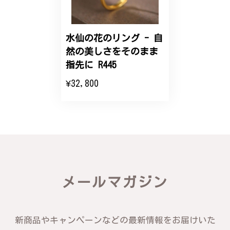
こちらのオーダーの細かい調整に何度も対応していた
だき、ありがとうございました。
水仙の花のリング - 自
然の美しさをそのまま
エレガントな蛇バングル！高級感あるスタイリッシュなデザイン B058
指先に R445
2024/11/20
¥32,800
バングルの腕周りのサイズ直しも料金に含まれてお
り、こちらからの質問にも速やかに回答下さり、信頼
できるショップという印象を受けました。予想通り、
届いた商品は期待以上の出来で、大変満足しておりま
す。今後とも宜しくお願い致します。
この度は素晴らしいレビューをいただ
メールマガジン
き、誠にありがとうございます。お客様
にご満足いただけたこと、そして当店を
信頼いただけたことを大変嬉しく思いま
す。お届けしたバングルが期待以上との
新商品やキャンペーンなどの最新情報をお届けいた
お言葉を頂戴し、励みになります。今後