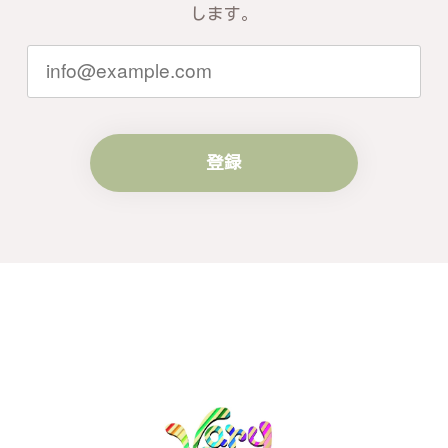
ともお客様にご満足頂けるサービスを心
します。
がけて参りますので、何かございました
らいつでもお気軽にご連絡ください。引
き続きどうぞよろしくお願い申し上げま
す。
登録
梨の花をモチーフにしたシルバーリング - 優美なデザインが魅力的な指輪 R260
#16
2024/10/15
梨モチーフの作品を探していて、梨の花の指輪を見つ
け購入させていただきました。優美な枝のラインに可
憐な花が連なっている指輪、実物は写真で見る以上に
素晴らしかったです。梱包も丁寧にしていただき、安
心して受け取ることが出来ました。本当にありがとう
ございました。大切にします。
この度は梨の花の指輪をお選びいただ
き、誠にありがとうございました。お客