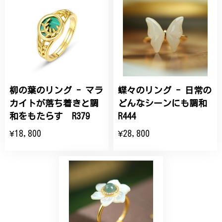
桃の花のブローチ プレゼント シルバー C002
2025/09/19
こちらの要望にもスムーズにお応えいただき、無事に
商品を受け取れました。 ありがとうございました。
柳の葉のリング - マラ
蝶々のリング - 日常の
ひなげしの花のブローチ ご褒美 プレゼント C020
2025/07/27
カイトが落ち着きと調
どんなシーンにも調和
和をもたらす R379
R444
大切な節目のお祝いに、母へのプレゼント用に購入さ
¥18,800
¥28,800
せていただきました。実際に目にすると 華美すぎず
丁寧なデザインで、イメージ以上にとても素敵な1点
でした。ありがとうございました。
【オーダーメイド】オリジナルリング
2025/06/16