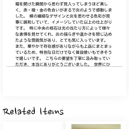
箱を開けた瞬間から思わず見入ってしまうほど美し
く、赤・橙・金の色合いがまるで炎のようで感動しま
した。 蝶の繊細なデザインと炎を思わせる色彩が見
事に調和していて、イメージしていた以上の仕上がり
です。 特に中央の核石は光の当たり方によって様々
な表情を見せてくれ、炎の揺らぎや温かさを閉じ込め
たような雰囲気があり、とても気に入っています。
また、華やかで存在感がありながらも上品にまとまっ
ているため、特別な日だけでなく普段使いもできそう
で嬉しいです。 こちらの要望を丁寧に汲み取ってい
ただき、本当にありがとうございました。 世界にひ
とつだけの特別な作品になりました。 大切に、末永
く愛用させていただきます。
サザンカと木蓮の花のかんざし - 清々しい雰囲気を醸し出す K202
2026/05/28
Related Items