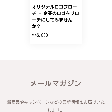
オリジナルロゴブロー
チ - 企業のロゴをブロ
エレガントな蛇バングル！高級感あるスタイリッシュなデザイン B058
ーチにしてみません
2024/11/20
か？
¥46,800
バングルの腕周りのサイズ直しも料金に含まれてお
り、こちらからの質問にも速やかに回答下さり、信頼
できるショップという印象を受けました。予想通り、
届いた商品は期待以上の出来で、大変満足しておりま
す。今後とも宜しくお願い致します。
この度は素晴らしいレビューをいただ
き、誠にありがとうございます。お客様
メールマガジン
にご満足いただけたこと、そして当店を
信頼いただけたことを大変嬉しく思いま
す。お届けしたバングルが期待以上との
お言葉を頂戴し、励みになります。今後
新商品やキャンペーンなどの最新情報をお届けいた
ともお客様にご満足頂けるサービスを心
がけて参りますので、何かございました
します。