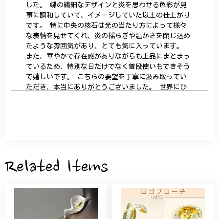
した。 蝶の繊細なデザインと炎を思わせる色彩が見
事に調和していて、イメージしていた以上の仕上がり
です。 特に中央の核石は光の当たり方によって様々
な表情を見せてくれ、炎の揺らぎや温かさを閉じ込め
たような雰囲気があり、とても気に入っています。
また、華やかで存在感がありながらも上品にまとまっ
ているため、特別な日だけでなく普段使いもできそう
で嬉しいです。 こちらの要望を丁寧に汲み取ってい
ただき、本当にありがとうございました。 世界にひ
とつだけの特別な作品になりました。 大切に、末永
く愛用させていただきます。
サザンカと木蓮の花のかんざし - 清々しい雰囲気を醸し出す K202
2026/05/28
Related Items
桃の花のブローチ プレゼント シルバー C002
2025/09/19