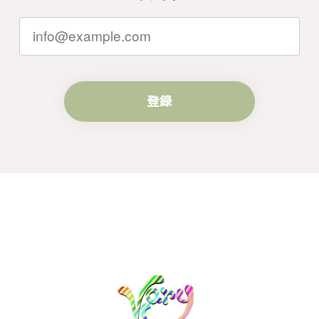
らいつでもお気軽にご連絡ください。引
き続きどうぞよろしくお願い申し上げま
す。
登録
梨の花をモチーフにしたシルバーリング - 優美なデザインが魅力的な指輪 R260
#16
2024/10/15
梨モチーフの作品を探していて、梨の花の指輪を見つ
け購入させていただきました。優美な枝のラインに可
憐な花が連なっている指輪、実物は写真で見る以上に
素晴らしかったです。梱包も丁寧にしていただき、安
心して受け取ることが出来ました。本当にありがとう
ございました。大切にします。
この度は梨の花の指輪をお選びいただ
き、誠にありがとうございました。お客
様にご満足いただけたこと、大変嬉しく
思っております。これからも心を込めた