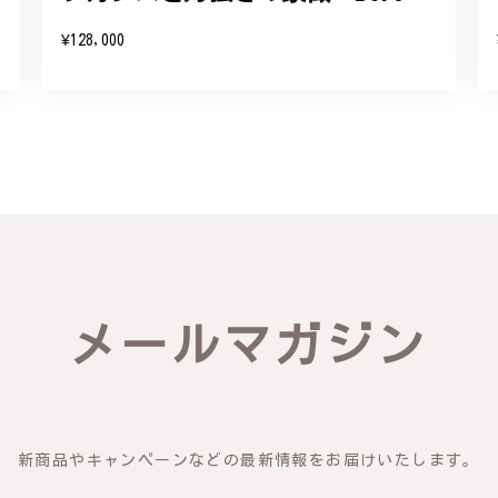
たバングルが期待以上とのお言葉を頂戴し、励みになります。今後とも
¥128,000
したらいつでもお気軽にご連絡ください。引き続きどうぞよろしくお願
リング - 優美なデザインが魅力的な指輪 R260
輪を見つけ購入させていただきました。優美な枝のラインに可憐な花が
き、安心して受け取ることが出来ました。本当にありがとうございまし
びいただき、誠にありがとうございました。お客様にご満足いただけた
メールマガジン
できるよう努めてまいりますので、どうぞ末永くご愛用ください。また
新商品やキャンペーンなどの最新情報をお届けいたします。
物の梅の花が咲いているかのような繊細さ K145