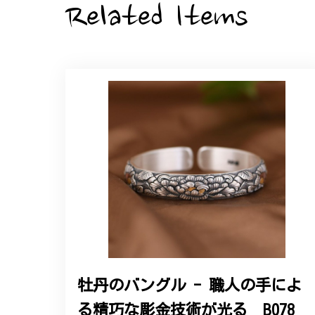
Related Items
大切な節目のお祝いに、母へのプレゼント用
た。ありがとうございました。
【オーダーメイド】オリジナ
2025/06/16
こちらのオーダーの細かい調整に何度も対応
エレガントな蛇バングル！高級
2024/11/20
バングルの腕周りのサイズ直しも料金に含ま
た商品は期待以上の出来で、大変満足してお
牡丹のバングル - 職人の手によ
る精巧な彫金技術が光る B078
この度は素晴らしいレビュー