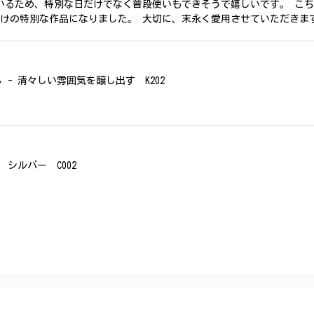
いるため、特別な日だけでなく普段使いもできそうで嬉しいです。 こ
だけの特別な作品になりました。 大切に、末永く愛用させていただきま
- 清々しい雰囲気を醸し出す K202
シルバー C002
、無事に商品を受け取れました。 ありがとうございました。
美 プレゼント C020