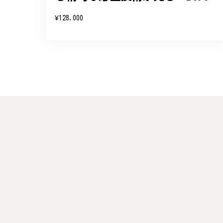
変嬉しく思います。お届けし
¥128,000
参りますので、何かございま
梨の花をモチーフにしたシルバー
#16
2024/10/15
梨モチーフの作品を探していて、梨の花の指
晴らしかったです。梱包も丁寧にしていただ
この度は梨の花の指輪をお選
らも心を込めた作品をお届け
梅の花のかんざし - まるで本
2024/08/17