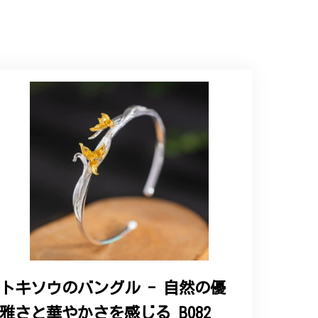
インで、イメージ以上にとても素敵な1点でし
ップという印象を受けました。予想通り、届い
トキソウのバングル - 自然の優
雅さと華やかさを感じる B082
と、そして当店を信頼いただけたことを大