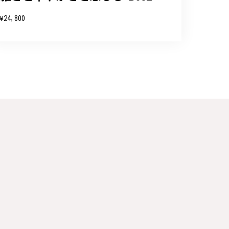
お客様にご満足頂けるサービスを心がけて
¥24,800
い申し上げます。
連なっている指輪、実物は写真で見る以上に素
た。大切にします。
こと、大変嬉しく思っております。これか
のご利用を心よりお待ちしております。