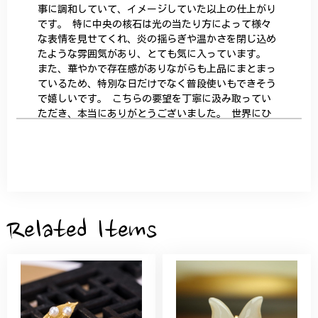
事に調和していて、イメージしていた以上の仕上がり
です。 特に中央の核石は光の当たり方によって様々
な表情を見せてくれ、炎の揺らぎや温かさを閉じ込め
たような雰囲気があり、とても気に入っています。
また、華やかで存在感がありながらも上品にまとまっ
ているため、特別な日だけでなく普段使いもできそう
で嬉しいです。 こちらの要望を丁寧に汲み取ってい
ただき、本当にありがとうございました。 世界にひ
とつだけの特別な作品になりました。 大切に、末永
く愛用させていただきます。
サザンカと木蓮の花のかんざし - 清々しい雰囲気を醸し出す K202
2026/05/28
Related Items
桃の花のブローチ プレゼント シルバー C002
2025/09/19