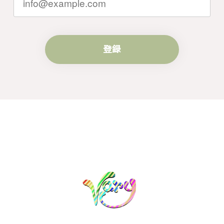
き続きどうぞよろしくお願い申し上げま
す。
登録
梨の花をモチーフにしたシルバーリング - 優美なデザインが魅力的な指輪 R260
#16
2024/10/15
梨モチーフの作品を探していて、梨の花の指輪を見つ
け購入させていただきました。優美な枝のラインに可
憐な花が連なっている指輪、実物は写真で見る以上に
素晴らしかったです。梱包も丁寧にしていただき、安
心して受け取ることが出来ました。本当にありがとう
ございました。大切にします。
この度は梨の花の指輪をお選びいただ
き、誠にありがとうございました。お客
様にご満足いただけたこと、大変嬉しく
思っております。これからも心を込めた
作品をお届けできるよう努めてまいりま