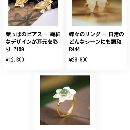
こちらの要望にもスムーズにお応えいただき、無事に
商品を受け取れました。 ありがとうございました。
葉っぱのピアス - 繊細
蝶々のリング - 日常の
ひなげしの花のブローチ ご褒美 プレゼント C020
2025/07/27
なデザインが耳元を彩
どんなシーンにも調和
り P159
R444
大切な節目のお祝いに、母へのプレゼント用に購入さ
¥12,800
¥28,800
せていただきました。実際に目にすると 華美すぎず
丁寧なデザインで、イメージ以上にとても素敵な1点
でした。ありがとうございました。
【オーダーメイド】オリジナルリング
2025/06/16
こちらのオーダーの細かい調整に何度も対応していた
だき、ありがとうございました。