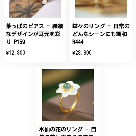
商品を受け取れました。 ありがとうございました。
葉っぱのピアス - 繊細
蝶々のリング - 日常の
ひなげしの花のブローチ ご褒美 プレゼント C020
2025/07/27
なデザインが耳元を彩
どんなシーンにも調和
り P159
R444
大切な節目のお祝いに、母へのプレゼント用に購入さ
¥12,800
¥28,800
せていただきました。実際に目にすると 華美すぎず
丁寧なデザインで、イメージ以上にとても素敵な1点
でした。ありがとうございました。
【オーダーメイド】オリジナルリング
2025/06/16
こちらのオーダーの細かい調整に何度も対応していた
だき、ありがとうございました。
水仙の花のリング - 自