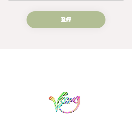
す。
登録
梨の花をモチーフにしたシルバーリング - 優美なデザインが魅力的な指輪 R260
#16
2024/10/15
梨モチーフの作品を探していて、梨の花の指輪を見つ
け購入させていただきました。優美な枝のラインに可
憐な花が連なっている指輪、実物は写真で見る以上に
素晴らしかったです。梱包も丁寧にしていただき、安
心して受け取ることが出来ました。本当にありがとう
ございました。大切にします。
この度は梨の花の指輪をお選びいただ
き、誠にありがとうございました。お客
様にご満足いただけたこと、大変嬉しく
思っております。これからも心を込めた
作品をお届けできるよう努めてまいりま
すので、どうぞ末永くご愛用ください。