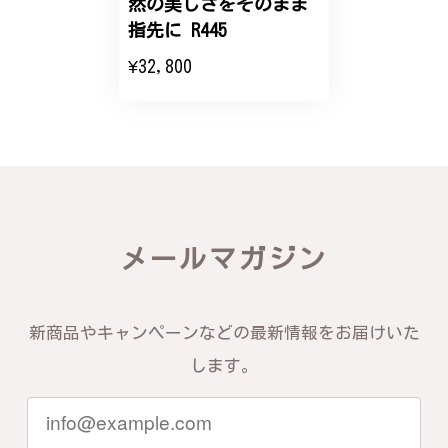
然の美しさをそのまま
エレガントな蛇バングル！高級感あるスタイリッシュなデザイン B058
指先に R445
2024/11/20
¥32,800
バングルの腕周りのサイズ直しも料金に含まれてお
り、こちらからの質問にも速やかに回答下さり、信頼
できるショップという印象を受けました。予想通り、
届いた商品は期待以上の出来で、大変満足しておりま
す。今後とも宜しくお願い致します。
この度は素晴らしいレビューをいただ
メールマガジン
き、誠にありがとうございます。お客様
にご満足いただけたこと、そして当店を
信頼いただけたことを大変嬉しく思いま
す。お届けしたバングルが期待以上との
新商品やキャンペーンなどの最新情報をお届けいた
お言葉を頂戴し、励みになります。今後
ともお客様にご満足頂けるサービスを心
します。
がけて参りますので、何かございました
らいつでもお気軽にご連絡ください。引
き続きどうぞよろしくお願い申し上げま