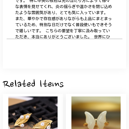
です。 特に中央の核石は光の当たり方によって様々
な表情を見せてくれ、炎の揺らぎや温かさを閉じ込め
たような雰囲気があり、とても気に入っています。
また、華やかで存在感がありながらも上品にまとまっ
ているため、特別な日だけでなく普段使いもできそう
で嬉しいです。 こちらの要望を丁寧に汲み取ってい
ただき、本当にありがとうございました。 世界にひ
とつだけの特別な作品になりました。 大切に、末永
く愛用させていただきます。
サザンカと木蓮の花のかんざし - 清々しい雰囲気を醸し出す K202
2026/05/28
Related Items
桃の花のブローチ プレゼント シルバー C002
2025/09/19
こちらの要望にもスムーズにお応えいただき、無事に