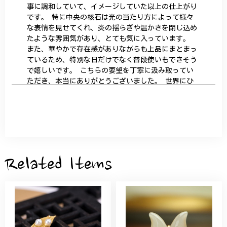
事に調和していて、イメージしていた以上の仕上がり
です。 特に中央の核石は光の当たり方によって様々
な表情を見せてくれ、炎の揺らぎや温かさを閉じ込め
たような雰囲気があり、とても気に入っています。
また、華やかで存在感がありながらも上品にまとまっ
ているため、特別な日だけでなく普段使いもできそう
で嬉しいです。 こちらの要望を丁寧に汲み取ってい
ただき、本当にありがとうございました。 世界にひ
とつだけの特別な作品になりました。 大切に、末永
く愛用させていただきます。
サザンカと木蓮の花のかんざし - 清々しい雰囲気を醸し出す K202
2026/05/28
Related Items
桃の花のブローチ プレゼント シルバー C002
2025/09/19