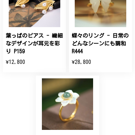
こちらの要望にもスムーズにお応えいただき、無事に
商品を受け取れました。 ありがとうございました。
葉っぱのピアス - 繊細
蝶々のリング - 日常の
ひなげしの花のブローチ ご褒美 プレゼント C020
2025/07/27
なデザインが耳元を彩
どんなシーンにも調和
り P159
R444
大切な節目のお祝いに、母へのプレゼント用に購入さ
¥12,800
¥28,800
せていただきました。実際に目にすると 華美すぎず
丁寧なデザインで、イメージ以上にとても素敵な1点
でした。ありがとうございました。
【オーダーメイド】オリジナルリング
2025/06/16
こちらのオーダーの細かい調整に何度も対応していた
だき、ありがとうございました。