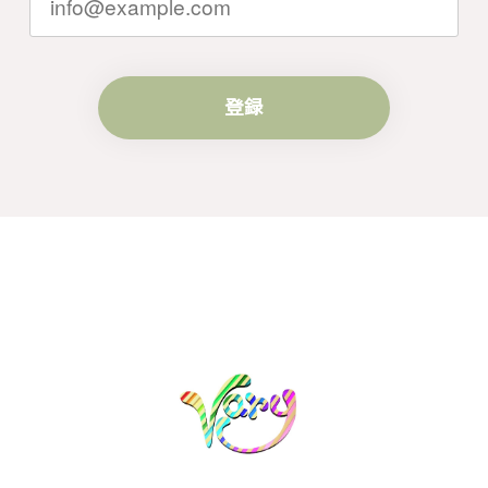
き続きどうぞよろしくお願い申し上げま
す。
登録
梨の花をモチーフにしたシルバーリング - 優美なデザインが魅力的な指輪 R260
#16
2024/10/15
梨モチーフの作品を探していて、梨の花の指輪を見つ
け購入させていただきました。優美な枝のラインに可
憐な花が連なっている指輪、実物は写真で見る以上に
素晴らしかったです。梱包も丁寧にしていただき、安
心して受け取ることが出来ました。本当にありがとう
ございました。大切にします。
この度は梨の花の指輪をお選びいただ
き、誠にありがとうございました。お客
様にご満足いただけたこと、大変嬉しく
思っております。これからも心を込めた
作品をお届けできるよう努めてまいりま