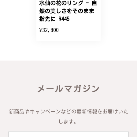
水仙の花のリング - 自
然の美しさをそのまま
エレガントな蛇バングル！高級感あるスタイリッシュなデザイン B058
指先に R445
2024/11/20
¥32,800
バングルの腕周りのサイズ直しも料金に含まれてお
り、こちらからの質問にも速やかに回答下さり、信頼
できるショップという印象を受けました。予想通り、
届いた商品は期待以上の出来で、大変満足しておりま
す。今後とも宜しくお願い致します。
この度は素晴らしいレビューをいただ
メールマガジン
き、誠にありがとうございます。お客様
にご満足いただけたこと、そして当店を
信頼いただけたことを大変嬉しく思いま
す。お届けしたバングルが期待以上との
新商品やキャンペーンなどの最新情報をお届けいた
お言葉を頂戴し、励みになります。今後
ともお客様にご満足頂けるサービスを心
します。
がけて参りますので、何かございました
らいつでもお気軽にご連絡ください。引