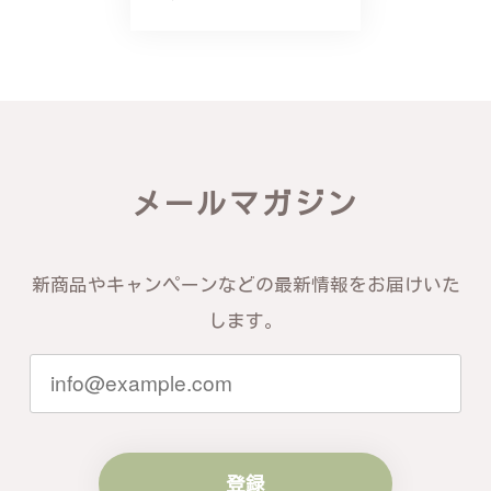
り、こちらからの質問にも速やかに回答下さり、信頼
できるショップという印象を受けました。予想通り、
届いた商品は期待以上の出来で、大変満足しておりま
す。今後とも宜しくお願い致します。
この度は素晴らしいレビューをいただ
き、誠にありがとうございます。お客様
メールマガジン
にご満足いただけたこと、そして当店を
信頼いただけたことを大変嬉しく思いま
す。お届けしたバングルが期待以上との
お言葉を頂戴し、励みになります。今後
新商品やキャンペーンなどの最新情報をお届けいた
ともお客様にご満足頂けるサービスを心
がけて参りますので、何かございました
します。
らいつでもお気軽にご連絡ください。引
き続きどうぞよろしくお願い申し上げま
す。
登録
梨の花をモチーフにしたシルバーリング - 優美なデザインが魅力的な指輪 R260