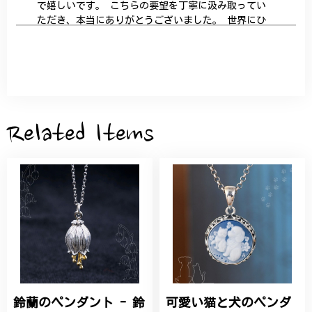
で嬉しいです。 こちらの要望を丁寧に汲み取ってい
ただき、本当にありがとうございました。 世界にひ
とつだけの特別な作品になりました。 大切に、末永
く愛用させていただきます。
サザンカと木蓮の花のかんざし - 清々しい雰囲気を醸し出す K202
2026/05/28
Related Items
桃の花のブローチ プレゼント シルバー C002
2025/09/19
こちらの要望にもスムーズにお応えいただき、無事に
商品を受け取れました。 ありがとうございました。
鈴蘭のペンダント - 鈴
可愛い猫と犬のペンダ
ひなげしの花のブローチ ご褒美 プレゼント C020