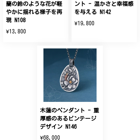
2025/07/27
蘭の鈴のような花が軽
ント - 温かさと幸福感
やかに揺れる様子を再
を与える N142
大切な節目のお祝いに、母へのプレゼント用に購入さ
現 N108
¥19,800
せていただきました。実際に目にすると 華美すぎず
¥13,800
丁寧なデザインで、イメージ以上にとても素敵な1点
でした。ありがとうございました。
【オーダーメイド】オリジナルリング
2025/06/16
こちらのオーダーの細かい調整に何度も対応していた
だき、ありがとうございました。
木蓮のペンダント - 重
エレガントな蛇バングル！高級感あるスタイリッシュなデザイン B058
厚感のあるビンテージ
2024/11/20
デザイン N146
¥68,000
バングルの腕周りのサイズ直しも料金に含まれてお