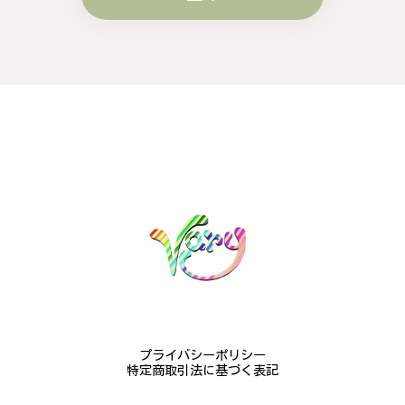
#16
2024/10/15
梨モチーフの作品を探していて、梨の花の指輪を見つ
け購入させていただきました。優美な枝のラインに可
憐な花が連なっている指輪、実物は写真で見る以上に
素晴らしかったです。梱包も丁寧にしていただき、安
心して受け取ることが出来ました。本当にありがとう
ございました。大切にします。
この度は梨の花の指輪をお選びいただ
き、誠にありがとうございました。お客
様にご満足いただけたこと、大変嬉しく
思っております。これからも心を込めた
作品をお届けできるよう努めてまいりま
すので、どうぞ末永くご愛用ください。
またのご利用を心よりお待ちしておりま
す。
プライバシーポリシー
特定商取引法に基づく表記