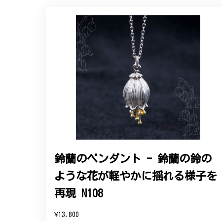
【オーダーメイド】オリジナ
2025/06/16
こちらのオーダーの細かい調整に何度も対応
エレガントな蛇バングル！高級
2024/11/20
バングルの腕周りのサイズ直しも料金に含ま
た商品は期待以上の出来で、大変満足してお
鈴蘭のペンダント - 鈴蘭の鈴の
ような花が軽やかに揺れる様子を
この度は素晴らしいレビュー
変嬉しく思います。お届けし
再現 N108
参りますので、何かございま
¥13,800