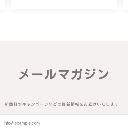
リング - 優美なデザインが魅力的な指輪 R260
輪を見つけ購入させていただきました。優美な枝のラインに可憐な花が
き、安心して受け取ることが出来ました。本当にありがとうございまし
びいただき、誠にありがとうございました。お客様にご満足いただけた
できるよう努めてまいりますので、どうぞ末永くご愛用ください。また
メールマガジン
物の梅の花が咲いているかのような繊細さ K145
新商品やキャンペーンなどの最新情報をお届けいたします。
 到着した商品を確認したところ、写真で得られるイメージを上回った商
 また、機会があれば利用したいです。