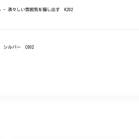
- 清々しい雰囲気を醸し出す K202
シルバー C002
、無事に商品を受け取れました。 ありがとうございました。
美 プレゼント C020
に購入させていただきました。実際に目にすると 華美すぎず丁寧なデザ