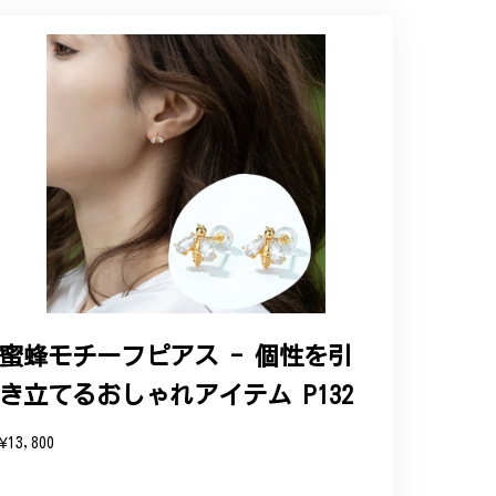
ップという印象を受けました。予想通り、届い
蜜蜂モチーフピアス - 個性を引
き立てるおしゃれアイテム P132
と、そして当店を信頼いただけたことを大
お客様にご満足頂けるサービスを心がけて
¥13,800
い申し上げます。