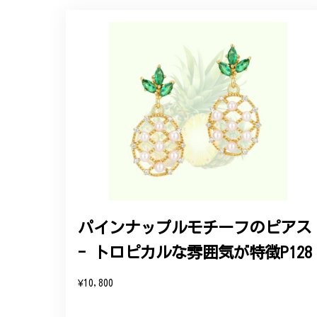
【オーダーメイド】オリジナ
2025/06/16
こちらのオーダーの細かい調整に何度も対応
エレガントな蛇バングル！高級
2024/11/20
バングルの腕周りのサイズ直しも料金に含ま
た商品は期待以上の出来で、大変満足してお
パインナップルモチーフのピアス
- トロピカルな雰囲気が特徴P128
この度は素晴らしいレビュー
変嬉しく思います。お届けし
¥10,800
参りますので、何かございま