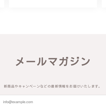
リング - 優美なデザインが魅力的な指輪 R260
輪を見つけ購入させていただきました。優美な枝のラインに可憐な花が
き、安心して受け取ることが出来ました。本当にありがとうございまし
びいただき、誠にありがとうございました。お客様にご満足いただけた
できるよう努めてまいりますので、どうぞ末永くご愛用ください。また
メールマガジン
物の梅の花が咲いているかのような繊細さ K145
新商品やキャンペーンなどの最新情報をお届けいたします。
 到着した商品を確認したところ、写真で得られるイメージを上回った商
 また、機会があれば利用したいです。