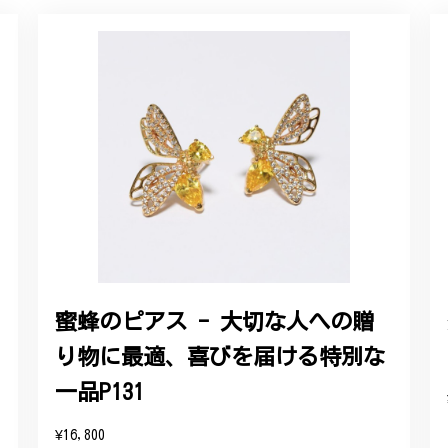
ルリング
していただき、ありがとうございました。
感あるスタイリッシュなデザイン B058
れており、こちらからの質問にも速やかに回答下さり、信頼できるショ
ります。今後とも宜しくお願い致します。
蜜蜂のピアス - 大切な人への贈
り物に最適、喜びを届ける特別な
をいただき、誠にありがとうございます。お客様にご満足いただけたこ
たバングルが期待以上とのお言葉を頂戴し、励みになります。今後とも
一品P131
したらいつでもお気軽にご連絡ください。引き続きどうぞよろしくお願
¥16,800