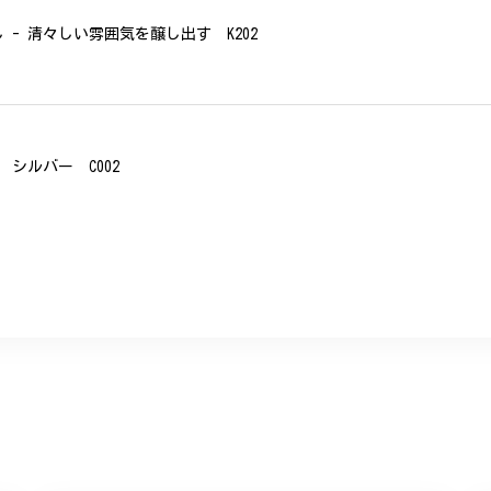
- 清々しい雰囲気を醸し出す K202
シルバー C002
、無事に商品を受け取れました。 ありがとうございました。
美 プレゼント C020
に購入させていただきました。実際に目にすると 華美すぎず丁寧なデザ