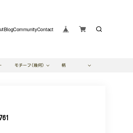
ut
Blog
Community
Contact
ー
モチーフ(幾何)
柄
61