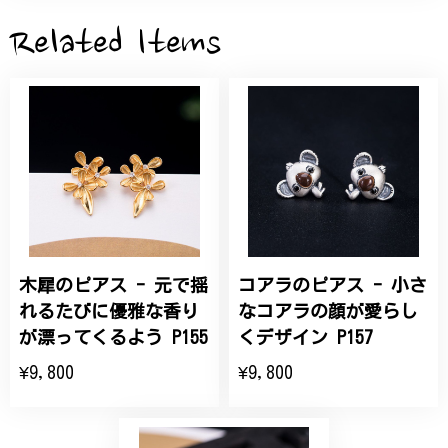
2026/05/28
Related Items
桃の花のブローチ プレゼント シルバー C002
2025/09/19
こちらの要望にもスムーズにお応えいただき、無事に
商品を受け取れました。 ありがとうございました。
木犀のピアス - 元で揺
コアラのピアス - 小さ
ひなげしの花のブローチ ご褒美 プレゼント C020
2025/07/27
れるたびに優雅な香り
なコアラの顔が愛らし
が漂ってくるよう P155
くデザイン P157
大切な節目のお祝いに、母へのプレゼント用に購入さ
¥9,800
¥9,800
せていただきました。実際に目にすると 華美すぎず
丁寧なデザインで、イメージ以上にとても素敵な1点
でした。ありがとうございました。