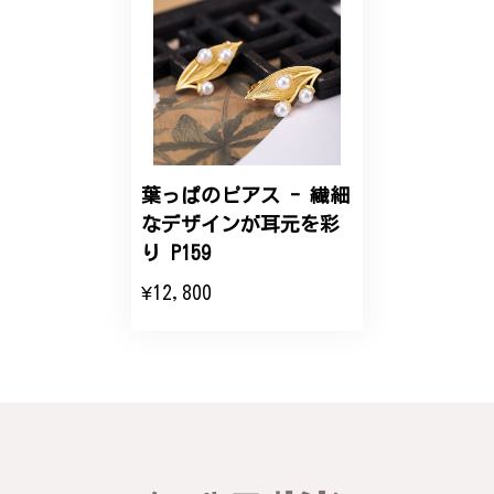
【オーダーメイド】オリジナルリング
2025/06/16
こちらのオーダーの細かい調整に何度も対応していた
だき、ありがとうございました。
葉っぱのピアス - 繊細
なデザインが耳元を彩
エレガントな蛇バングル！高級感あるスタイリッシュなデザイン B058
り P159
2024/11/20
¥12,800
バングルの腕周りのサイズ直しも料金に含まれてお
り、こちらからの質問にも速やかに回答下さり、信頼
できるショップという印象を受けました。予想通り、
届いた商品は期待以上の出来で、大変満足しておりま
す。今後とも宜しくお願い致します。
この度は素晴らしいレビューをいただ