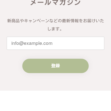
メールマガジン
き、誠にありがとうございます。お客様
にご満足いただけたこと、そして当店を
信頼いただけたことを大変嬉しく思いま
す。お届けしたバングルが期待以上との
新商品やキャンペーンなどの最新情報をお届けいた
お言葉を頂戴し、励みになります。今後
ともお客様にご満足頂けるサービスを心
します。
がけて参りますので、何かございました
らいつでもお気軽にご連絡ください。引
き続きどうぞよろしくお願い申し上げま
す。
登録
梨の花をモチーフにしたシルバーリング - 優美なデザインが魅力的な指輪 R260
#16
2024/10/15
梨モチーフの作品を探していて、梨の花の指輪を見つ
け購入させていただきました。優美な枝のラインに可
憐な花が連なっている指輪、実物は写真で見る以上に
素晴らしかったです。梱包も丁寧にしていただき、安