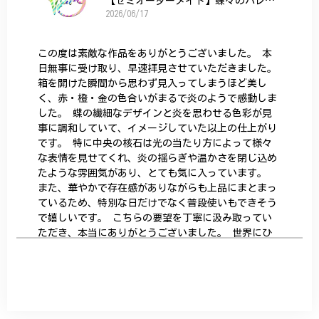
【セミオーダーメイド】蝶々のバレッタ
2026/06/17
この度は素敵な作品をありがとうございました。 本
日無事に受け取り、早速拝見させていただきました。
箱を開けた瞬間から思わず見入ってしまうほど美し
く、赤・橙・金の色合いがまるで炎のようで感動しま
した。 蝶の繊細なデザインと炎を思わせる色彩が見
事に調和していて、イメージしていた以上の仕上がり
です。 特に中央の核石は光の当たり方によって様々
な表情を見せてくれ、炎の揺らぎや温かさを閉じ込め
たような雰囲気があり、とても気に入っています。
また、華やかで存在感がありながらも上品にまとまっ
ているため、特別な日だけでなく普段使いもできそう
で嬉しいです。 こちらの要望を丁寧に汲み取ってい
ただき、本当にありがとうございました。 世界にひ
とつだけの特別な作品になりました。 大切に、末永
く愛用させていただきます。
サザンカと木蓮の花のかんざし - 清々しい雰囲気を醸し出す K202