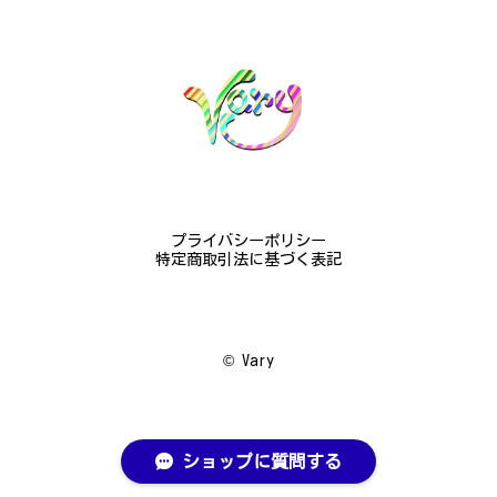
心して受け取ることが出来ました。本当にありがとう
ございました。大切にします。
この度は梨の花の指輪をお選びいただ
き、誠にありがとうございました。お客
様にご満足いただけたこと、大変嬉しく
思っております。これからも心を込めた
作品をお届けできるよう努めてまいりま
すので、どうぞ末永くご愛用ください。
またのご利用を心よりお待ちしておりま
プライバシーポリシー
す。
特定商取引法に基づく表記
梅の花のかんざし - まるで本物の梅の花が咲いているかのような繊細さ K145
©︎ Vary
2024/08/17
プレゼント用に購入させていただきました。 到着し
た商品を確認したところ、写真で得られるイメージを
ショップに質問する
上回った商品で非常に驚きました。 繊細な作り上品