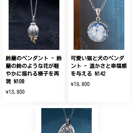
桃の花のブローチ プレゼント シルバー C002
2025/09/19
こちらの要望にもスムーズにお応えいただき、無事に
商品を受け取れました。 ありがとうございました。
鈴蘭のペンダント - 鈴
可愛い猫と犬のペンダ
ひなげしの花のブローチ ご褒美 プレゼント C020
2025/07/27
蘭の鈴のような花が軽
ント - 温かさと幸福感
やかに揺れる様子を再
を与える N142
大切な節目のお祝いに、母へのプレゼント用に購入さ
現 N108
¥19,800
せていただきました。実際に目にすると 華美すぎず
¥13,800
丁寧なデザインで、イメージ以上にとても素敵な1点
でした。ありがとうございました。
【オーダーメイド】オリジナルリング
2025/06/16