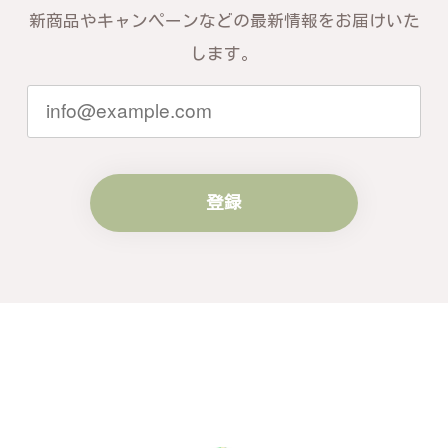
お言葉を頂戴し、励みになります。今後
新商品やキャンペーンなどの最新情報をお届けいた
ともお客様にご満足頂けるサービスを心
がけて参りますので、何かございました
します。
らいつでもお気軽にご連絡ください。引
き続きどうぞよろしくお願い申し上げま
す。
登録
梨の花をモチーフにしたシルバーリング - 優美なデザインが魅力的な指輪 R260
#16
2024/10/15
梨モチーフの作品を探していて、梨の花の指輪を見つ
け購入させていただきました。優美な枝のラインに可
憐な花が連なっている指輪、実物は写真で見る以上に
素晴らしかったです。梱包も丁寧にしていただき、安
心して受け取ることが出来ました。本当にありがとう
ございました。大切にします。
この度は梨の花の指輪をお選びいただ