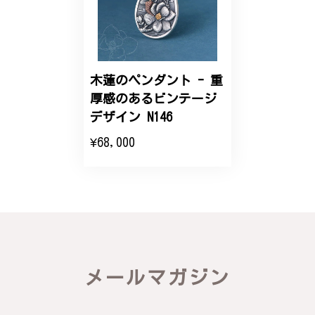
こちらのオーダーの細かい調整に何度も対応していた
だき、ありがとうございました。
木蓮のペンダント - 重
エレガントな蛇バングル！高級感あるスタイリッシュなデザイン B058
厚感のあるビンテージ
2024/11/20
デザイン N146
¥68,000
バングルの腕周りのサイズ直しも料金に含まれてお
り、こちらからの質問にも速やかに回答下さり、信頼
できるショップという印象を受けました。予想通り、
届いた商品は期待以上の出来で、大変満足しておりま
す。今後とも宜しくお願い致します。
この度は素晴らしいレビューをいただ
き、誠にありがとうございます。お客様
メールマガジン
にご満足いただけたこと、そして当店を
信頼いただけたことを大変嬉しく思いま
す。お届けしたバングルが期待以上との