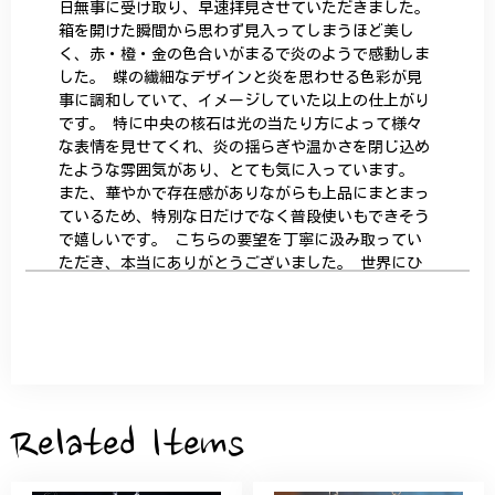
日無事に受け取り、早速拝見させていただきました。
箱を開けた瞬間から思わず見入ってしまうほど美し
く、赤・橙・金の色合いがまるで炎のようで感動しま
した。 蝶の繊細なデザインと炎を思わせる色彩が見
事に調和していて、イメージしていた以上の仕上がり
です。 特に中央の核石は光の当たり方によって様々
な表情を見せてくれ、炎の揺らぎや温かさを閉じ込め
たような雰囲気があり、とても気に入っています。
また、華やかで存在感がありながらも上品にまとまっ
ているため、特別な日だけでなく普段使いもできそう
で嬉しいです。 こちらの要望を丁寧に汲み取ってい
ただき、本当にありがとうございました。 世界にひ
とつだけの特別な作品になりました。 大切に、末永
く愛用させていただきます。
サザンカと木蓮の花のかんざし - 清々しい雰囲気を醸し出す K202
2026/05/28
Related Items