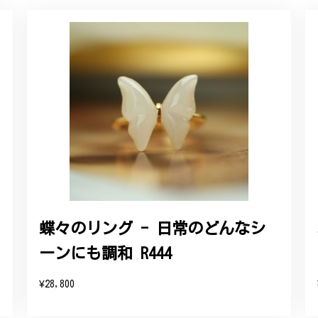
ルリング
していただき、ありがとうございました。
感あるスタイリッシュなデザイン B058
れており、こちらからの質問にも速やかに回答下さり、信頼できるショ
ります。今後とも宜しくお願い致します。
蝶々のリング - 日常のどんなシ
ーンにも調和 R444
をいただき、誠にありがとうございます。お客様にご満足いただけたこ
たバングルが期待以上とのお言葉を頂戴し、励みになります。今後とも
¥28,800
したらいつでもお気軽にご連絡ください。引き続きどうぞよろしくお願