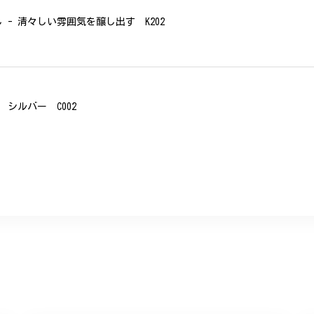
- 清々しい雰囲気を醸し出す K202
シルバー C002
、無事に商品を受け取れました。 ありがとうございました。
美 プレゼント C020
に購入させていただきました。実際に目にすると 華美すぎず丁寧なデザ