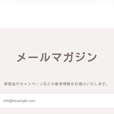
リング - 優美なデザインが魅力的な指輪 R260
輪を見つけ購入させていただきました。優美な枝のラインに可憐な花が
き、安心して受け取ることが出来ました。本当にありがとうございまし
びいただき、誠にありがとうございました。お客様にご満足いただけた
メールマガジン
できるよう努めてまいりますので、どうぞ末永くご愛用ください。また
新商品やキャンペーンなどの最新情報をお届けいたします。
物の梅の花が咲いているかのような繊細さ K145
 到着した商品を確認したところ、写真で得られるイメージを上回った商
 また、機会があれば利用したいです。