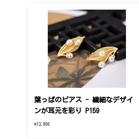
【オーダーメイド】オリジナ
2025/06/16
こちらのオーダーの細かい調整に何度も対応
エレガントな蛇バングル！高級
2024/11/20
バングルの腕周りのサイズ直しも料金に含ま
た商品は期待以上の出来で、大変満足してお
葉っぱのピアス - 繊細なデザイ
ンが耳元を彩り P159
この度は素晴らしいレビュー
変嬉しく思います。お届けし
¥12,800
参りますので、何かございま