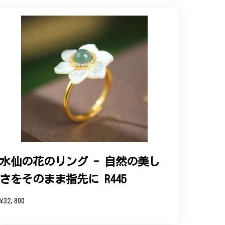
ップという印象を受けました。予想通り、届い
水仙の花のリング - 自然の美し
さをそのまま指先に R445
と、そして当店を信頼いただけたことを大
お客様にご満足頂けるサービスを心がけて
¥32,800
い申し上げます。