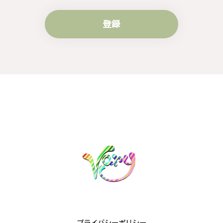
登録
梨の花をモチーフにしたシルバーリング - 優美なデザインが魅力的な指輪 R260
#16
2024/10/15
梨モチーフの作品を探していて、梨の花の指輪を見つ
け購入させていただきました。優美な枝のラインに可
憐な花が連なっている指輪、実物は写真で見る以上に
素晴らしかったです。梱包も丁寧にしていただき、安
心して受け取ることが出来ました。本当にありがとう
ございました。大切にします。
この度は梨の花の指輪をお選びいただ
き、誠にありがとうございました。お客
様にご満足いただけたこと、大変嬉しく
思っております。これからも心を込めた
作品をお届けできるよう努めてまいりま
すので、どうぞ末永くご愛用ください。
またのご利用を心よりお待ちしておりま
す。
プライバシーポリシー