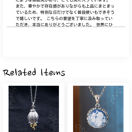
また、華やかで存在感がありながらも上品にまとまっ
ているため、特別な日だけでなく普段使いもできそう
で嬉しいです。 こちらの要望を丁寧に汲み取ってい
ただき、本当にありがとうございました。 世界にひ
とつだけの特別な作品になりました。 大切に、末永
く愛用させていただきます。
サザンカと木蓮の花のかんざし - 清々しい雰囲気を醸し出す K202
2026/05/28
Related Items
桃の花のブローチ プレゼント シルバー C002
2025/09/19
こちらの要望にもスムーズにお応えいただき、無事に
商品を受け取れました。 ありがとうございました。