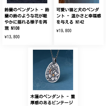
鈴蘭のペンダント - 鈴
可愛い猫と犬のペンダ
ひなげしの花のブローチ ご褒美 プレゼント C020
2025/07/27
蘭の鈴のような花が軽
ント - 温かさと幸福感
やかに揺れる様子を再
を与える N142
大切な節目のお祝いに、母へのプレゼント用に購入さ
現 N108
¥19,800
せていただきました。実際に目にすると 華美すぎず
¥13,800
丁寧なデザインで、イメージ以上にとても素敵な1点
でした。ありがとうございました。
【オーダーメイド】オリジナルリング
2025/06/16
こちらのオーダーの細かい調整に何度も対応していた
だき、ありがとうございました。
木蓮のペンダント - 重
エレガントな蛇バングル！高級感あるスタイリッシュなデザイン B058
厚感のあるビンテージ
2024/11/20