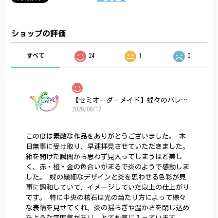
ショップの評価
すべて
24
1
0
【セミオーダーメイド】蝶々のバレッタ
2026/06/17
この度は素敵な作品をありがとうございました。 本
日無事に受け取り、早速拝見させていただきました。
箱を開けた瞬間から思わず見入ってしまうほど美し
く、赤・橙・金の色合いがまるで炎のようで感動しま
した。 蝶の繊細なデザインと炎を思わせる色彩が見
事に調和していて、イメージしていた以上の仕上がり
です。 特に中央の核石は光の当たり方によって様々
な表情を見せてくれ、炎の揺らぎや温かさを閉じ込め
たような雰囲気があり、とても気に入っています。