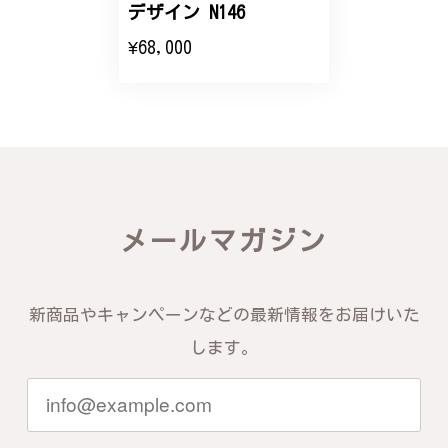
デザイン N146
¥68,000
バングルの腕周りのサイズ直しも料金に含まれてお
り、こちらからの質問にも速やかに回答下さり、信頼
できるショップという印象を受けました。予想通り、
届いた商品は期待以上の出来で、大変満足しておりま
す。今後とも宜しくお願い致します。
この度は素晴らしいレビューをいただ
き、誠にありがとうございます。お客様
メールマガジン
にご満足いただけたこと、そして当店を
信頼いただけたことを大変嬉しく思いま
す。お届けしたバングルが期待以上との
お言葉を頂戴し、励みになります。今後
新商品やキャンペーンなどの最新情報をお届けいた
ともお客様にご満足頂けるサービスを心
がけて参りますので、何かございました
します。
らいつでもお気軽にご連絡ください。引
き続きどうぞよろしくお願い申し上げま
す。