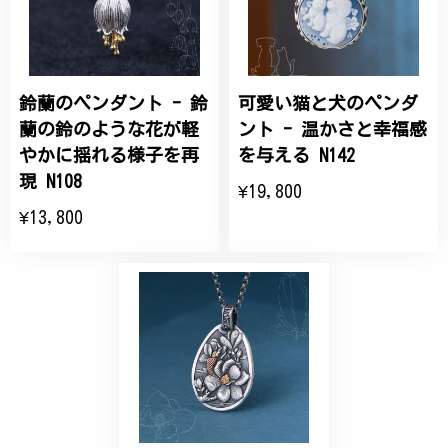
こちらの要望にもスムーズにお応えいただき、無事に
商品を受け取れました。 ありがとうございました。
鈴蘭のペンダント - 鈴
可愛い猫と犬のペンダ
ひなげしの花のブローチ ご褒美 プレゼント C020
2025/07/27
蘭の鈴のような花が軽
ント - 温かさと幸福感
やかに揺れる様子を再
を与える N142
大切な節目のお祝いに、母へのプレゼント用に購入さ
現 N108
¥19,800
せていただきました。実際に目にすると 華美すぎず
¥13,800
丁寧なデザインで、イメージ以上にとても素敵な1点
でした。ありがとうございました。
【オーダーメイド】オリジナルリング
2025/06/16
こちらのオーダーの細かい調整に何度も対応していた
だき、ありがとうございました。