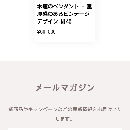
木蓮のペンダント - 重
エレガントな蛇バングル！高級感あるスタイリッシュなデザイン B058
厚感のあるビンテージ
2024/11/20
デザイン N146
¥68,000
バングルの腕周りのサイズ直しも料金に含まれてお
り、こちらからの質問にも速やかに回答下さり、信頼
できるショップという印象を受けました。予想通り、
届いた商品は期待以上の出来で、大変満足しておりま
す。今後とも宜しくお願い致します。
この度は素晴らしいレビューをいただ
き、誠にありがとうございます。お客様
メールマガジン
にご満足いただけたこと、そして当店を
信頼いただけたことを大変嬉しく思いま
す。お届けしたバングルが期待以上との
お言葉を頂戴し、励みになります。今後
新商品やキャンペーンなどの最新情報をお届けいた
ともお客様にご満足頂けるサービスを心
がけて参りますので、何かございました
します。
らいつでもお気軽にご連絡ください。引
き続きどうぞよろしくお願い申し上げま