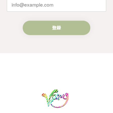
す。
登録
梨の花をモチーフにしたシルバーリング - 優美なデザインが魅力的な指輪 R260
#16
2024/10/15
梨モチーフの作品を探していて、梨の花の指輪を見つ
け購入させていただきました。優美な枝のラインに可
憐な花が連なっている指輪、実物は写真で見る以上に
素晴らしかったです。梱包も丁寧にしていただき、安
心して受け取ることが出来ました。本当にありがとう
ございました。大切にします。
この度は梨の花の指輪をお選びいただ
き、誠にありがとうございました。お客
様にご満足いただけたこと、大変嬉しく
思っております。これからも心を込めた
作品をお届けできるよう努めてまいりま