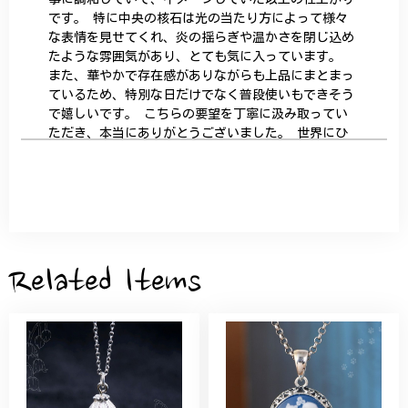
です。 特に中央の核石は光の当たり方によって様々
な表情を見せてくれ、炎の揺らぎや温かさを閉じ込め
たような雰囲気があり、とても気に入っています。
また、華やかで存在感がありながらも上品にまとまっ
ているため、特別な日だけでなく普段使いもできそう
で嬉しいです。 こちらの要望を丁寧に汲み取ってい
ただき、本当にありがとうございました。 世界にひ
とつだけの特別な作品になりました。 大切に、末永
く愛用させていただきます。
サザンカと木蓮の花のかんざし - 清々しい雰囲気を醸し出す K202
2026/05/28
Related Items
桃の花のブローチ プレゼント シルバー C002
2025/09/19