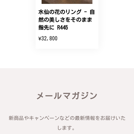
だき、ありがとうございました。
水仙の花のリング - 自
然の美しさをそのまま
エレガントな蛇バングル！高級感あるスタイリッシュなデザイン B058
指先に R445
2024/11/20
¥32,800
バングルの腕周りのサイズ直しも料金に含まれてお
り、こちらからの質問にも速やかに回答下さり、信頼
できるショップという印象を受けました。予想通り、
届いた商品は期待以上の出来で、大変満足しておりま
す。今後とも宜しくお願い致します。
この度は素晴らしいレビューをいただ
メールマガジン
き、誠にありがとうございます。お客様
にご満足いただけたこと、そして当店を
信頼いただけたことを大変嬉しく思いま
す。お届けしたバングルが期待以上との
新商品やキャンペーンなどの最新情報をお届けいた
お言葉を頂戴し、励みになります。今後
ともお客様にご満足頂けるサービスを心
します。
がけて参りますので、何かございました