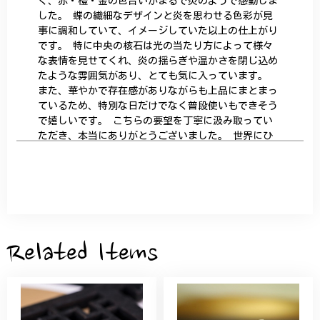
く、赤・橙・金の色合いがまるで炎のようで感動しま
した。 蝶の繊細なデザインと炎を思わせる色彩が見
事に調和していて、イメージしていた以上の仕上がり
です。 特に中央の核石は光の当たり方によって様々
な表情を見せてくれ、炎の揺らぎや温かさを閉じ込め
たような雰囲気があり、とても気に入っています。
また、華やかで存在感がありながらも上品にまとまっ
ているため、特別な日だけでなく普段使いもできそう
で嬉しいです。 こちらの要望を丁寧に汲み取ってい
ただき、本当にありがとうございました。 世界にひ
とつだけの特別な作品になりました。 大切に、末永
く愛用させていただきます。
サザンカと木蓮の花のかんざし - 清々しい雰囲気を醸し出す K202
2026/05/28
Related Items
桃の花のブローチ プレゼント シルバー C002
2025/09/19