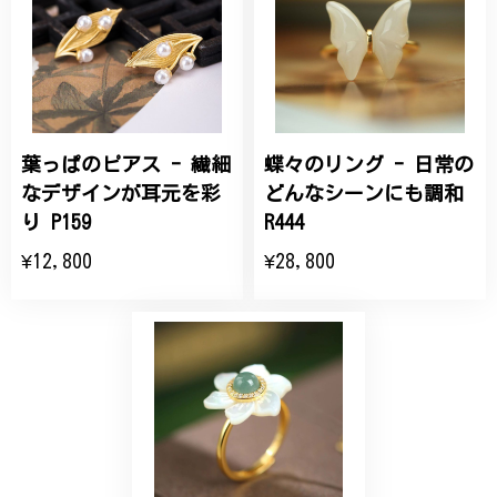
こちらの要望にもスムーズにお応えいただき、無事に
商品を受け取れました。 ありがとうございました。
葉っぱのピアス - 繊細
蝶々のリング - 日常の
ひなげしの花のブローチ ご褒美 プレゼント C020
2025/07/27
なデザインが耳元を彩
どんなシーンにも調和
り P159
R444
大切な節目のお祝いに、母へのプレゼント用に購入さ
¥12,800
¥28,800
せていただきました。実際に目にすると 華美すぎず
丁寧なデザインで、イメージ以上にとても素敵な1点
でした。ありがとうございました。
【オーダーメイド】オリジナルリング
2025/06/16
こちらのオーダーの細かい調整に何度も対応していた