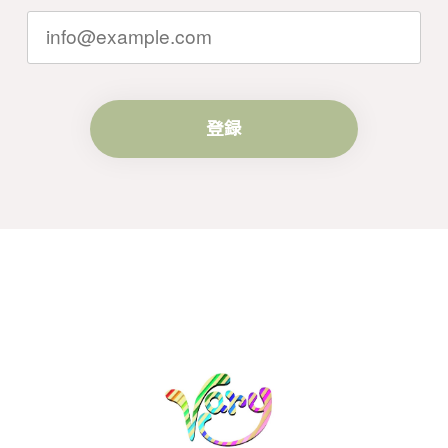
らいつでもお気軽にご連絡ください。引
き続きどうぞよろしくお願い申し上げま
す。
登録
梨の花をモチーフにしたシルバーリング - 優美なデザインが魅力的な指輪 R260
#16
2024/10/15
梨モチーフの作品を探していて、梨の花の指輪を見つ
け購入させていただきました。優美な枝のラインに可
憐な花が連なっている指輪、実物は写真で見る以上に
素晴らしかったです。梱包も丁寧にしていただき、安
心して受け取ることが出来ました。本当にありがとう
ございました。大切にします。
この度は梨の花の指輪をお選びいただ
き、誠にありがとうございました。お客
様にご満足いただけたこと、大変嬉しく