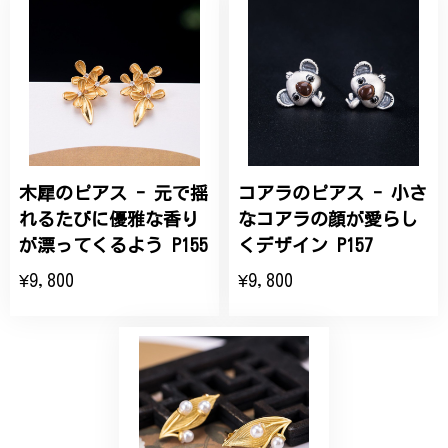
桃の花のブローチ プレゼント シルバー C002
2025/09/19
こちらの要望にもスムーズにお応えいただき、無事に
商品を受け取れました。 ありがとうございました。
木犀のピアス - 元で揺
コアラのピアス - 小さ
ひなげしの花のブローチ ご褒美 プレゼント C020
2025/07/27
れるたびに優雅な香り
なコアラの顔が愛らし
が漂ってくるよう P155
くデザイン P157
大切な節目のお祝いに、母へのプレゼント用に購入さ
¥9,800
¥9,800
せていただきました。実際に目にすると 華美すぎず
丁寧なデザインで、イメージ以上にとても素敵な1点
でした。ありがとうございました。
【オーダーメイド】オリジナルリング
2025/06/16