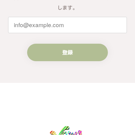
お言葉を頂戴し、励みになります。今後
ともお客様にご満足頂けるサービスを心
します。
がけて参りますので、何かございました
らいつでもお気軽にご連絡ください。引
き続きどうぞよろしくお願い申し上げま
す。
登録
梨の花をモチーフにしたシルバーリング - 優美なデザインが魅力的な指輪 R260
#16
2024/10/15
梨モチーフの作品を探していて、梨の花の指輪を見つ
け購入させていただきました。優美な枝のラインに可
憐な花が連なっている指輪、実物は写真で見る以上に
素晴らしかったです。梱包も丁寧にしていただき、安
心して受け取ることが出来ました。本当にありがとう
ございました。大切にします。
この度は梨の花の指輪をお選びいただ