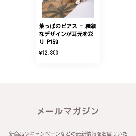
こちらのオーダーの細かい調整に何度も対応していた
だき、ありがとうございました。
葉っぱのピアス - 繊細
なデザインが耳元を彩
エレガントな蛇バングル！高級感あるスタイリッシュなデザイン B058
り P159
2024/11/20
¥12,800
バングルの腕周りのサイズ直しも料金に含まれてお
り、こちらからの質問にも速やかに回答下さり、信頼
できるショップという印象を受けました。予想通り、
届いた商品は期待以上の出来で、大変満足しておりま
す。今後とも宜しくお願い致します。
この度は素晴らしいレビューをいただ
メールマガジン
き、誠にありがとうございます。お客様
にご満足いただけたこと、そして当店を
信頼いただけたことを大変嬉しく思いま
す。お届けしたバングルが期待以上との
新商品やキャンペーンなどの最新情報をお届けいた