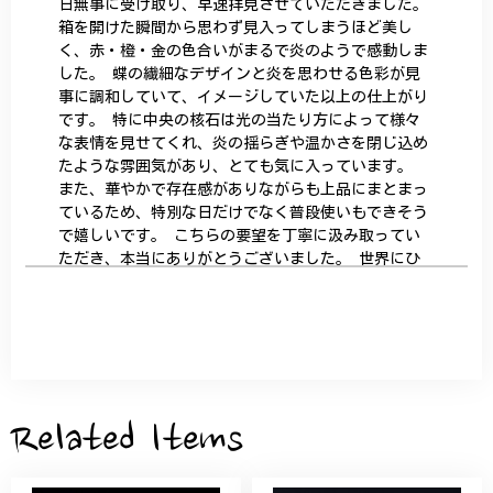
日無事に受け取り、早速拝見させていただきました。
箱を開けた瞬間から思わず見入ってしまうほど美し
く、赤・橙・金の色合いがまるで炎のようで感動しま
した。 蝶の繊細なデザインと炎を思わせる色彩が見
事に調和していて、イメージしていた以上の仕上がり
です。 特に中央の核石は光の当たり方によって様々
な表情を見せてくれ、炎の揺らぎや温かさを閉じ込め
たような雰囲気があり、とても気に入っています。
また、華やかで存在感がありながらも上品にまとまっ
ているため、特別な日だけでなく普段使いもできそう
で嬉しいです。 こちらの要望を丁寧に汲み取ってい
ただき、本当にありがとうございました。 世界にひ
とつだけの特別な作品になりました。 大切に、末永
く愛用させていただきます。
サザンカと木蓮の花のかんざし - 清々しい雰囲気を醸し出す K202
2026/05/28
Related Items