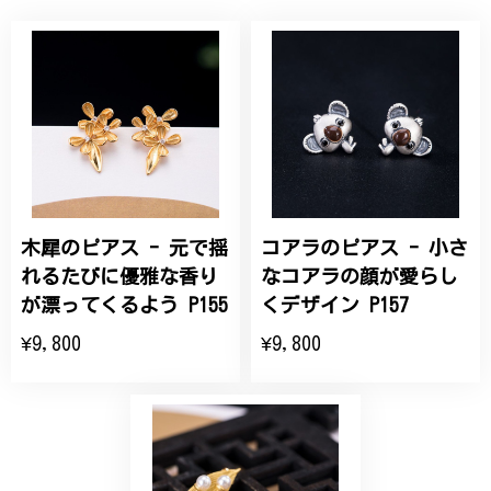
桃の花のブローチ プレゼント シルバー C002
2025/09/19
こちらの要望にもスムーズにお応えいただき、無事に
商品を受け取れました。 ありがとうございました。
木犀のピアス - 元で揺
コアラのピアス - 小さ
ひなげしの花のブローチ ご褒美 プレゼント C020
2025/07/27
れるたびに優雅な香り
なコアラの顔が愛らし
が漂ってくるよう P155
くデザイン P157
大切な節目のお祝いに、母へのプレゼント用に購入さ
¥9,800
¥9,800
せていただきました。実際に目にすると 華美すぎず
丁寧なデザインで、イメージ以上にとても素敵な1点
でした。ありがとうございました。
【オーダーメイド】オリジナルリング