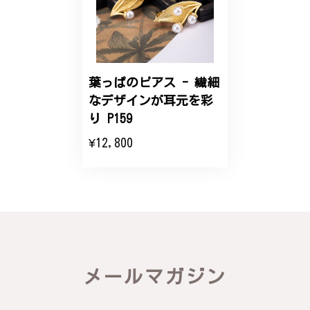
2025/06/16
こちらのオーダーの細かい調整に何度も対応していた
だき、ありがとうございました。
葉っぱのピアス - 繊細
なデザインが耳元を彩
エレガントな蛇バングル！高級感あるスタイリッシュなデザイン B058
り P159
2024/11/20
¥12,800
バングルの腕周りのサイズ直しも料金に含まれてお
り、こちらからの質問にも速やかに回答下さり、信頼
できるショップという印象を受けました。予想通り、
届いた商品は期待以上の出来で、大変満足しておりま
す。今後とも宜しくお願い致します。
この度は素晴らしいレビューをいただ
メールマガジン
き、誠にありがとうございます。お客様
にご満足いただけたこと、そして当店を
信頼いただけたことを大変嬉しく思いま