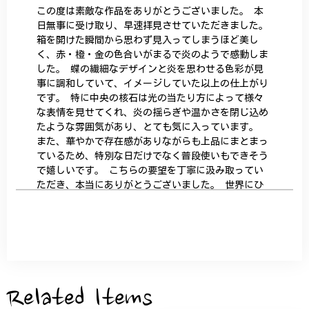
この度は素敵な作品をありがとうございました。 本
日無事に受け取り、早速拝見させていただきました。
箱を開けた瞬間から思わず見入ってしまうほど美し
く、赤・橙・金の色合いがまるで炎のようで感動しま
した。 蝶の繊細なデザインと炎を思わせる色彩が見
事に調和していて、イメージしていた以上の仕上がり
です。 特に中央の核石は光の当たり方によって様々
な表情を見せてくれ、炎の揺らぎや温かさを閉じ込め
たような雰囲気があり、とても気に入っています。
また、華やかで存在感がありながらも上品にまとまっ
ているため、特別な日だけでなく普段使いもできそう
で嬉しいです。 こちらの要望を丁寧に汲み取ってい
ただき、本当にありがとうございました。 世界にひ
とつだけの特別な作品になりました。 大切に、末永
く愛用させていただきます。
サザンカと木蓮の花のかんざし - 清々しい雰囲気を醸し出す K202
2026/05/28
Related Items