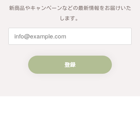
す。お届けしたバングルが期待以上との
新商品やキャンペーンなどの最新情報をお届けいた
お言葉を頂戴し、励みになります。今後
ともお客様にご満足頂けるサービスを心
します。
がけて参りますので、何かございました
らいつでもお気軽にご連絡ください。引
き続きどうぞよろしくお願い申し上げま
す。
登録
梨の花をモチーフにしたシルバーリング - 優美なデザインが魅力的な指輪 R260
#16
2024/10/15
梨モチーフの作品を探していて、梨の花の指輪を見つ
け購入させていただきました。優美な枝のラインに可
憐な花が連なっている指輪、実物は写真で見る以上に
素晴らしかったです。梱包も丁寧にしていただき、安
心して受け取ることが出来ました。本当にありがとう
ございました。大切にします。