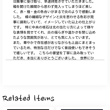
日無事に受け取り、早速拝見させていただきました。
箱を開けた瞬間から思わず見入ってしまうほど美し
く、赤・橙・金の色合いがまるで炎のようで感動しま
した。 蝶の繊細なデザインと炎を思わせる色彩が見
事に調和していて、イメージしていた以上の仕上がり
です。 特に中央の核石は光の当たり方によって様々
な表情を見せてくれ、炎の揺らぎや温かさを閉じ込め
たような雰囲気があり、とても気に入っています。
また、華やかで存在感がありながらも上品にまとまっ
ているため、特別な日だけでなく普段使いもできそう
で嬉しいです。 こちらの要望を丁寧に汲み取ってい
ただき、本当にありがとうございました。 世界にひ
とつだけの特別な作品になりました。 大切に、末永
く愛用させていただきます。
サザンカと木蓮の花のかんざし - 清々しい雰囲気を醸し出す K202
2026/05/28
Related Items