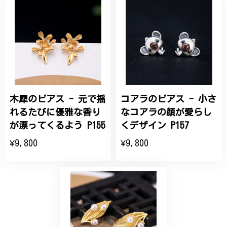
桃の花のブローチ プレゼント シルバー C002
2025/09/19
こちらの要望にもスムーズにお応えいただき、無事に
商品を受け取れました。 ありがとうございました。
木犀のピアス - 元で揺
コアラのピアス - 小さ
ひなげしの花のブローチ ご褒美 プレゼント C020
2025/07/27
れるたびに優雅な香り
なコアラの顔が愛らし
が漂ってくるよう P155
くデザイン P157
大切な節目のお祝いに、母へのプレゼント用に購入さ
¥9,800
¥9,800
せていただきました。実際に目にすると 華美すぎず
丁寧なデザインで、イメージ以上にとても素敵な1点
でした。ありがとうございました。
【オーダーメイド】オリジナルリング
2025/06/16