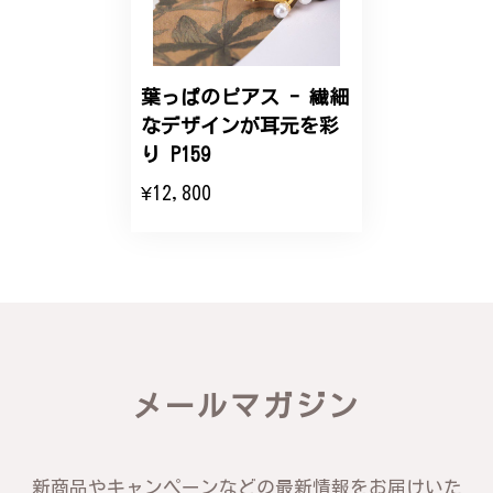
こちらのオーダーの細かい調整に何度も対応していた
だき、ありがとうございました。
葉っぱのピアス - 繊細
なデザインが耳元を彩
エレガントな蛇バングル！高級感あるスタイリッシュなデザイン B058
り P159
2024/11/20
¥12,800
バングルの腕周りのサイズ直しも料金に含まれてお
り、こちらからの質問にも速やかに回答下さり、信頼
できるショップという印象を受けました。予想通り、
届いた商品は期待以上の出来で、大変満足しておりま
す。今後とも宜しくお願い致します。
この度は素晴らしいレビューをいただ
メールマガジン
き、誠にありがとうございます。お客様
にご満足いただけたこと、そして当店を
信頼いただけたことを大変嬉しく思いま
す。お届けしたバングルが期待以上との
新商品やキャンペーンなどの最新情報をお届けいた