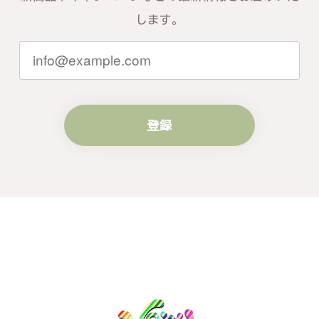
お言葉を頂戴し、励みになります。今後
ともお客様にご満足頂けるサービスを心
します。
がけて参りますので、何かございました
らいつでもお気軽にご連絡ください。引
き続きどうぞよろしくお願い申し上げま
す。
登録
梨の花をモチーフにしたシルバーリング - 優美なデザインが魅力的な指輪 R260
#16
2024/10/15
梨モチーフの作品を探していて、梨の花の指輪を見つ
け購入させていただきました。優美な枝のラインに可
憐な花が連なっている指輪、実物は写真で見る以上に
素晴らしかったです。梱包も丁寧にしていただき、安
心して受け取ることが出来ました。本当にありがとう
ございました。大切にします。
この度は梨の花の指輪をお選びいただ