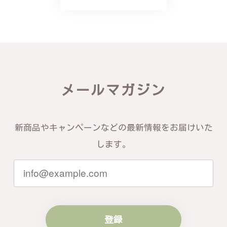
バングルの腕周りのサイズ直しも料金に含まれてお
り、こちらからの質問にも速やかに回答下さり、信頼
できるショップという印象を受けました。予想通り、
届いた商品は期待以上の出来で、大変満足しておりま
す。今後とも宜しくお願い致します。
この度は素晴らしいレビューをいただ
メールマガジン
き、誠にありがとうございます。お客様
にご満足いただけたこと、そして当店を
信頼いただけたことを大変嬉しく思いま
す。お届けしたバングルが期待以上との
新商品やキャンペーンなどの最新情報をお届けいた
お言葉を頂戴し、励みになります。今後
ともお客様にご満足頂けるサービスを心
します。
がけて参りますので、何かございました
らいつでもお気軽にご連絡ください。引
き続きどうぞよろしくお願い申し上げま
す。
登録