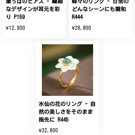
葉っぱのピアス - 繊細
蝶々のリング - 日常の
ひなげしの花のブローチ ご褒美 プレゼント C020
2025/07/27
なデザインが耳元を彩
どんなシーンにも調和
り P159
R444
大切な節目のお祝いに、母へのプレゼント用に購入さ
¥12,800
¥28,800
せていただきました。実際に目にすると 華美すぎず
丁寧なデザインで、イメージ以上にとても素敵な1点
でした。ありがとうございました。
【オーダーメイド】オリジナルリング
2025/06/16
こちらのオーダーの細かい調整に何度も対応していた
だき、ありがとうございました。
水仙の花のリング - 自
然の美しさをそのまま
エレガントな蛇バングル！高級感あるスタイリッシュなデザイン B058
指先に R445
2024/11/20
¥32,800