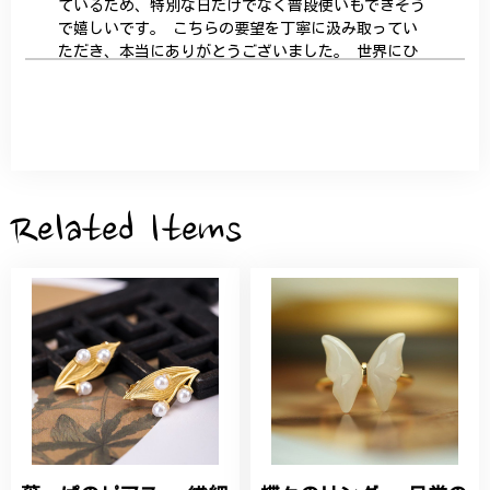
ているため、特別な日だけでなく普段使いもできそう
で嬉しいです。 こちらの要望を丁寧に汲み取ってい
ただき、本当にありがとうございました。 世界にひ
とつだけの特別な作品になりました。 大切に、末永
く愛用させていただきます。
サザンカと木蓮の花のかんざし - 清々しい雰囲気を醸し出す K202
2026/05/28
Related Items
桃の花のブローチ プレゼント シルバー C002
2025/09/19
こちらの要望にもスムーズにお応えいただき、無事に
商品を受け取れました。 ありがとうございました。