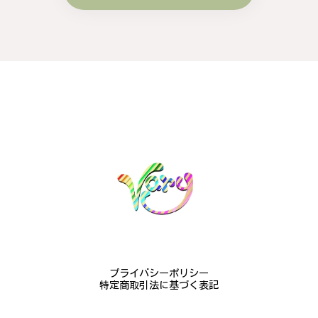
梨の花をモチーフにしたシルバーリング - 優美なデザインが魅力的な指輪 R260
#16
2024/10/15
梨モチーフの作品を探していて、梨の花の指輪を見つ
け購入させていただきました。優美な枝のラインに可
憐な花が連なっている指輪、実物は写真で見る以上に
素晴らしかったです。梱包も丁寧にしていただき、安
心して受け取ることが出来ました。本当にありがとう
ございました。大切にします。
この度は梨の花の指輪をお選びいただ
き、誠にありがとうございました。お客
様にご満足いただけたこと、大変嬉しく
思っております。これからも心を込めた
作品をお届けできるよう努めてまいりま
すので、どうぞ末永くご愛用ください。
またのご利用を心よりお待ちしておりま
プライバシーポリシー
す。
特定商取引法に基づく表記