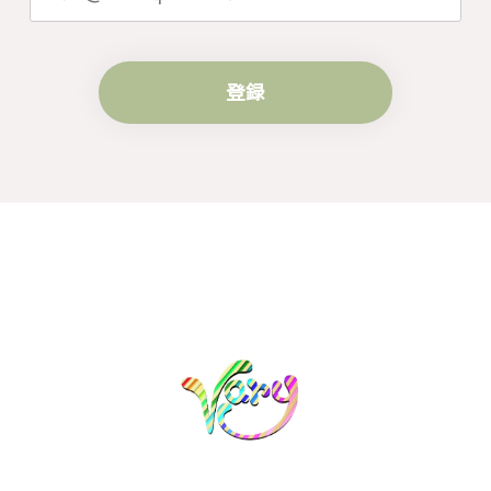
す。
登録
梨の花をモチーフにしたシルバーリング - 優美なデザインが魅力的な指輪 R260
#16
2024/10/15
梨モチーフの作品を探していて、梨の花の指輪を見つ
け購入させていただきました。優美な枝のラインに可
憐な花が連なっている指輪、実物は写真で見る以上に
素晴らしかったです。梱包も丁寧にしていただき、安
心して受け取ることが出来ました。本当にありがとう
ございました。大切にします。
この度は梨の花の指輪をお選びいただ
き、誠にありがとうございました。お客
様にご満足いただけたこと、大変嬉しく
思っております。これからも心を込めた
作品をお届けできるよう努めてまいりま