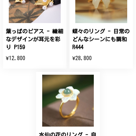
こちらの要望にもスムーズにお応えいただき、無事に
商品を受け取れました。 ありがとうございました。
葉っぱのピアス - 繊細
蝶々のリング - 日常の
ひなげしの花のブローチ ご褒美 プレゼント C020
2025/07/27
なデザインが耳元を彩
どんなシーンにも調和
り P159
R444
大切な節目のお祝いに、母へのプレゼント用に購入さ
¥12,800
¥28,800
せていただきました。実際に目にすると 華美すぎず
丁寧なデザインで、イメージ以上にとても素敵な1点
でした。ありがとうございました。
【オーダーメイド】オリジナルリング
2025/06/16
こちらのオーダーの細かい調整に何度も対応していた
だき、ありがとうございました。
水仙の花のリング - 自