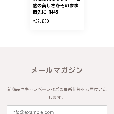
然の美しさをそのまま
エレガントな蛇バングル！高級感あるスタイリッシュなデザイン B058
指先に R445
2024/11/20
¥32,800
バングルの腕周りのサイズ直しも料金に含まれてお
り、こちらからの質問にも速やかに回答下さり、信頼
できるショップという印象を受けました。予想通り、
届いた商品は期待以上の出来で、大変満足しておりま
す。今後とも宜しくお願い致します。
この度は素晴らしいレビューをいただ
メールマガジン
き、誠にありがとうございます。お客様
にご満足いただけたこと、そして当店を
信頼いただけたことを大変嬉しく思いま
す。お届けしたバングルが期待以上との
新商品やキャンペーンなどの最新情報をお届けいた
お言葉を頂戴し、励みになります。今後
ともお客様にご満足頂けるサービスを心
します。
がけて参りますので、何かございました
らいつでもお気軽にご連絡ください。引
き続きどうぞよろしくお願い申し上げま