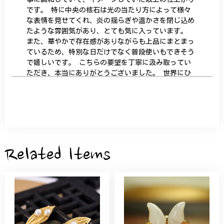
です。 特に中央の核石は光の当たり方によって様々
な表情を見せてくれ、炎の揺らぎや温かさを閉じ込め
たような雰囲気があり、とても気に入っています。
また、華やかで存在感がありながらも上品にまとまっ
ているため、特別な日だけでなく普段使いもできそう
で嬉しいです。 こちらの要望を丁寧に汲み取ってい
ただき、本当にありがとうございました。 世界にひ
とつだけの特別な作品になりました。 大切に、末永
く愛用させていただきます。
サザンカと木蓮の花のかんざし - 清々しい雰囲気を醸し出す K202
2026/05/28
Related Items
桃の花のブローチ プレゼント シルバー C002
2025/09/19