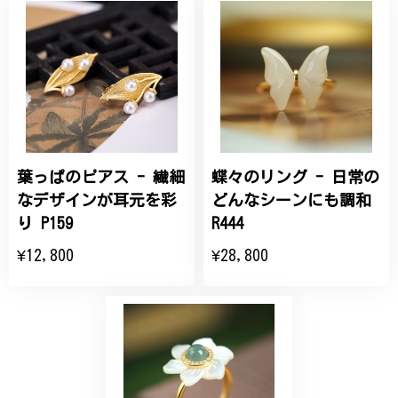
桃の花のブローチ プレゼント シルバー C002
2025/09/19
こちらの要望にもスムーズにお応えいただき、無事に
商品を受け取れました。 ありがとうございました。
葉っぱのピアス - 繊細
蝶々のリング - 日常の
ひなげしの花のブローチ ご褒美 プレゼント C020
2025/07/27
なデザインが耳元を彩
どんなシーンにも調和
り P159
R444
大切な節目のお祝いに、母へのプレゼント用に購入さ
¥12,800
¥28,800
せていただきました。実際に目にすると 華美すぎず
丁寧なデザインで、イメージ以上にとても素敵な1点
でした。ありがとうございました。
【オーダーメイド】オリジナルリング
2025/06/16