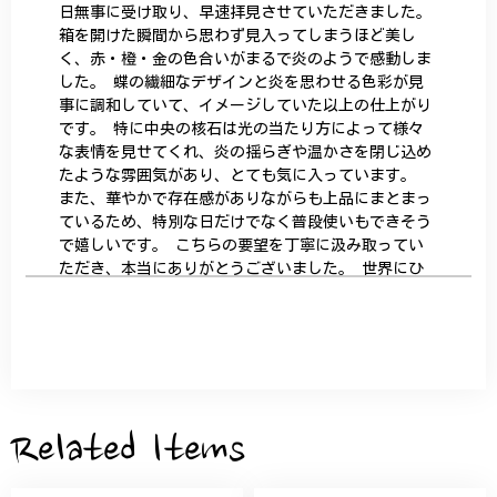
日無事に受け取り、早速拝見させていただきました。
箱を開けた瞬間から思わず見入ってしまうほど美し
く、赤・橙・金の色合いがまるで炎のようで感動しま
した。 蝶の繊細なデザインと炎を思わせる色彩が見
事に調和していて、イメージしていた以上の仕上がり
です。 特に中央の核石は光の当たり方によって様々
な表情を見せてくれ、炎の揺らぎや温かさを閉じ込め
たような雰囲気があり、とても気に入っています。
また、華やかで存在感がありながらも上品にまとまっ
ているため、特別な日だけでなく普段使いもできそう
で嬉しいです。 こちらの要望を丁寧に汲み取ってい
ただき、本当にありがとうございました。 世界にひ
とつだけの特別な作品になりました。 大切に、末永
く愛用させていただきます。
サザンカと木蓮の花のかんざし - 清々しい雰囲気を醸し出す K202
2026/05/28
Related Items