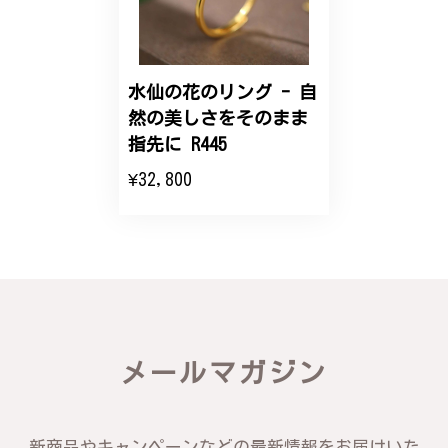
こちらのオーダーの細かい調整に何度も対応していた
だき、ありがとうございました。
水仙の花のリング - 自
然の美しさをそのまま
エレガントな蛇バングル！高級感あるスタイリッシュなデザイン B058
指先に R445
2024/11/20
¥32,800
バングルの腕周りのサイズ直しも料金に含まれてお
り、こちらからの質問にも速やかに回答下さり、信頼
できるショップという印象を受けました。予想通り、
届いた商品は期待以上の出来で、大変満足しておりま
す。今後とも宜しくお願い致します。
この度は素晴らしいレビューをいただ
メールマガジン
き、誠にありがとうございます。お客様
にご満足いただけたこと、そして当店を
信頼いただけたことを大変嬉しく思いま
す。お届けしたバングルが期待以上との
新商品やキャンペーンなどの最新情報をお届けいた