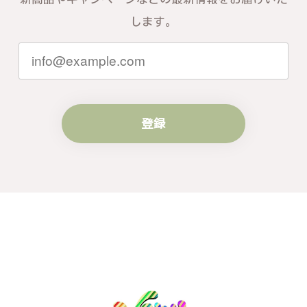
お言葉を頂戴し、励みになります。今後
ともお客様にご満足頂けるサービスを心
します。
がけて参りますので、何かございました
らいつでもお気軽にご連絡ください。引
き続きどうぞよろしくお願い申し上げま
す。
登録
梨の花をモチーフにしたシルバーリング - 優美なデザインが魅力的な指輪 R260
#16
2024/10/15
梨モチーフの作品を探していて、梨の花の指輪を見つ
け購入させていただきました。優美な枝のラインに可
憐な花が連なっている指輪、実物は写真で見る以上に
素晴らしかったです。梱包も丁寧にしていただき、安
心して受け取ることが出来ました。本当にありがとう
ございました。大切にします。
この度は梨の花の指輪をお選びいただ