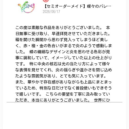
【セミオーダーメイド】蝶々のバレッタ
2026/06/17
この度は素敵な作品をありがとうございました。 本
日無事に受け取り、早速拝見させていただきました。
箱を開けた瞬間から思わず見入ってしまうほど美し
く、赤・橙・金の色合いがまるで炎のようで感動しま
した。 蝶の繊細なデザインと炎を思わせる色彩が見
事に調和していて、イメージしていた以上の仕上がり
です。 特に中央の核石は光の当たり方によって様々
な表情を見せてくれ、炎の揺らぎや温かさを閉じ込め
たような雰囲気があり、とても気に入っています。
また、華やかで存在感がありながらも上品にまとまっ
ているため、特別な日だけでなく普段使いもできそう
で嬉しいです。 こちらの要望を丁寧に汲み取ってい
ただき、本当にありがとうございました。 世界にひ
とつだけの特別な作品になりました。 大切に、末永
く愛用させていただきます。