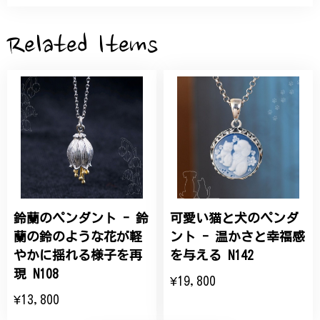
サザンカと木蓮の花のかんざし - 清々しい雰囲気を醸し出す K202
2026/05/28
Related Items
桃の花のブローチ プレゼント シルバー C002
2025/09/19
こちらの要望にもスムーズにお応えいただき、無事に
商品を受け取れました。 ありがとうございました。
鈴蘭のペンダント - 鈴
可愛い猫と犬のペンダ
ひなげしの花のブローチ ご褒美 プレゼント C020
2025/07/27
蘭の鈴のような花が軽
ント - 温かさと幸福感
やかに揺れる様子を再
を与える N142
大切な節目のお祝いに、母へのプレゼント用に購入さ
現 N108
¥19,800
せていただきました。実際に目にすると 華美すぎず
¥13,800
丁寧なデザインで、イメージ以上にとても素敵な1点
でした。ありがとうございました。