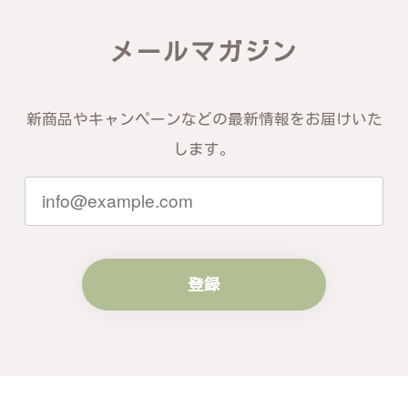
この度は素晴らしいレビューをいただ
き、誠にありがとうございます。お客様
メールマガジン
にご満足いただけたこと、そして当店を
信頼いただけたことを大変嬉しく思いま
す。お届けしたバングルが期待以上との
お言葉を頂戴し、励みになります。今後
新商品やキャンペーンなどの最新情報をお届けいた
ともお客様にご満足頂けるサービスを心
がけて参りますので、何かございました
します。
らいつでもお気軽にご連絡ください。引
き続きどうぞよろしくお願い申し上げま
す。
登録
梨の花をモチーフにしたシルバーリング - 優美なデザインが魅力的な指輪 R260
#16
2024/10/15
梨モチーフの作品を探していて、梨の花の指輪を見つ
け購入させていただきました。優美な枝のラインに可
憐な花が連なっている指輪、実物は写真で見る以上に