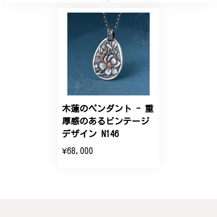
【オーダーメイド】オリジナルリング
2025/06/16
こちらのオーダーの細かい調整に何度も対応していた
だき、ありがとうございました。
木蓮のペンダント - 重
エレガントな蛇バングル！高級感あるスタイリッシュなデザイン B058
厚感のあるビンテージ
2024/11/20
デザイン N146
¥68,000
バングルの腕周りのサイズ直しも料金に含まれてお
り、こちらからの質問にも速やかに回答下さり、信頼
できるショップという印象を受けました。予想通り、
届いた商品は期待以上の出来で、大変満足しておりま
す。今後とも宜しくお願い致します。