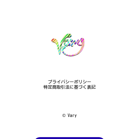
素晴らしかったです。梱包も丁寧にしていただき、安
心して受け取ることが出来ました。本当にありがとう
ございました。大切にします。
この度は梨の花の指輪をお選びいただ
き、誠にありがとうございました。お客
様にご満足いただけたこと、大変嬉しく
思っております。これからも心を込めた
作品をお届けできるよう努めてまいりま
すので、どうぞ末永くご愛用ください。
またのご利用を心よりお待ちしておりま
す。
プライバシーポリシー
特定商取引法に基づく表記
梅の花のかんざし - まるで本物の梅の花が咲いているかのような繊細さ K145
2024/08/17
©︎ Vary
プレゼント用に購入させていただきました。 到着し
た商品を確認したところ、写真で得られるイメージを