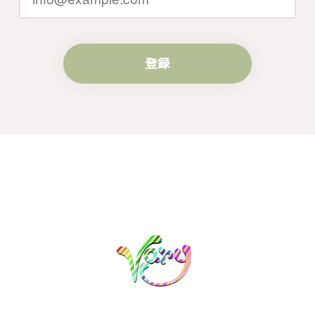
らいつでもお気軽にご連絡ください。引
き続きどうぞよろしくお願い申し上げま
す。
登録
梨の花をモチーフにしたシルバーリング - 優美なデザインが魅力的な指輪 R260
#16
2024/10/15
梨モチーフの作品を探していて、梨の花の指輪を見つ
け購入させていただきました。優美な枝のラインに可
憐な花が連なっている指輪、実物は写真で見る以上に
素晴らしかったです。梱包も丁寧にしていただき、安
心して受け取ることが出来ました。本当にありがとう
ございました。大切にします。
この度は梨の花の指輪をお選びいただ
き、誠にありがとうございました。お客
様にご満足いただけたこと、大変嬉しく
思っております。これからも心を込めた