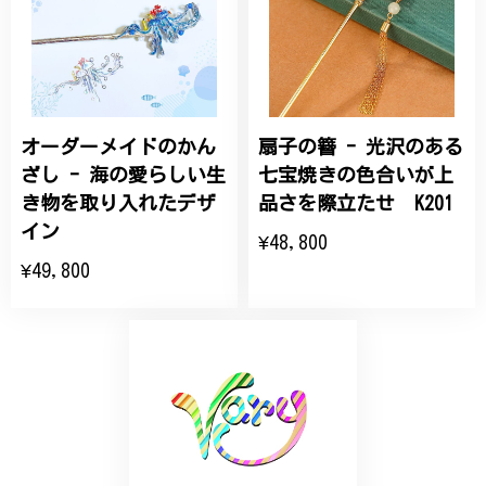
こちらの要望にもスムーズにお応えいただき、無事に
商品を受け取れました。 ありがとうございました。
オーダーメイドのかん
扇子の簪 - 光沢のある
ひなげしの花のブローチ ご褒美 プレゼント C020
2025/07/27
ざし - 海の愛らしい生
七宝焼きの色合いが上
き物を取り入れたデザ
品さを際立たせ K201
大切な節目のお祝いに、母へのプレゼント用に購入さ
イン
¥48,800
せていただきました。実際に目にすると 華美すぎず
¥49,800
丁寧なデザインで、イメージ以上にとても素敵な1点
でした。ありがとうございました。
【オーダーメイド】オリジナルリング
2025/06/16
こちらのオーダーの細かい調整に何度も対応していた
だき、ありがとうございました。