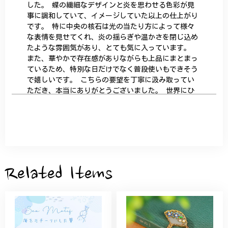
した。 蝶の繊細なデザインと炎を思わせる色彩が見
事に調和していて、イメージしていた以上の仕上がり
です。 特に中央の核石は光の当たり方によって様々
な表情を見せてくれ、炎の揺らぎや温かさを閉じ込め
たような雰囲気があり、とても気に入っています。
また、華やかで存在感がありながらも上品にまとまっ
ているため、特別な日だけでなく普段使いもできそう
で嬉しいです。 こちらの要望を丁寧に汲み取ってい
ただき、本当にありがとうございました。 世界にひ
とつだけの特別な作品になりました。 大切に、末永
く愛用させていただきます。
サザンカと木蓮の花のかんざし - 清々しい雰囲気を醸し出す K202
2026/05/28
Related Items
桃の花のブローチ プレゼント シルバー C002
2025/09/19