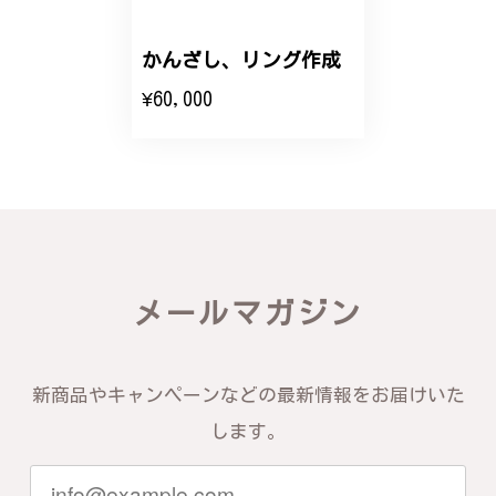
かんざし、リング作成
エレガントな蛇バングル！高級感あるスタイリッシュなデザイン B058
¥60,000
2024/11/20
バングルの腕周りのサイズ直しも料金に含まれてお
り、こちらからの質問にも速やかに回答下さり、信頼
できるショップという印象を受けました。予想通り、
届いた商品は期待以上の出来で、大変満足しておりま
す。今後とも宜しくお願い致します。
メールマガジン
この度は素晴らしいレビューをいただ
き、誠にありがとうございます。お客様
にご満足いただけたこと、そして当店を
信頼いただけたことを大変嬉しく思いま
新商品やキャンペーンなどの最新情報をお届けいた
す。お届けしたバングルが期待以上との
します。
お言葉を頂戴し、励みになります。今後
ともお客様にご満足頂けるサービスを心
がけて参りますので、何かございました