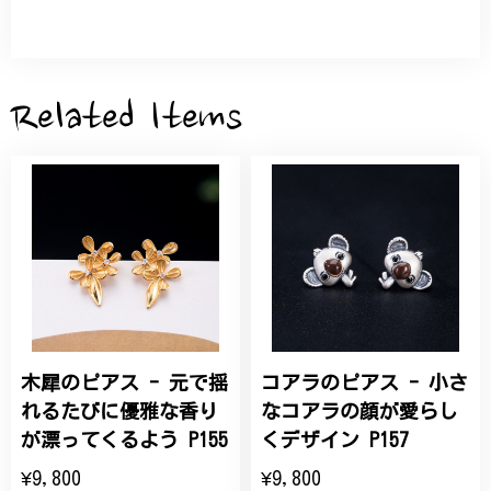
サザンカと木蓮の花のかんざし - 清々しい雰囲気を醸し出す K202
2026/05/28
Related Items
桃の花のブローチ プレゼント シルバー C002
2025/09/19
こちらの要望にもスムーズにお応えいただき、無事に
商品を受け取れました。 ありがとうございました。
木犀のピアス - 元で揺
コアラのピアス - 小さ
ひなげしの花のブローチ ご褒美 プレゼント C020
2025/07/27
れるたびに優雅な香り
なコアラの顔が愛らし
が漂ってくるよう P155
くデザイン P157
大切な節目のお祝いに、母へのプレゼント用に購入さ
¥9,800
¥9,800
せていただきました。実際に目にすると 華美すぎず