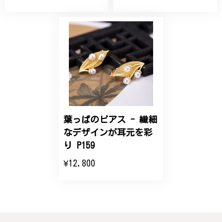
丁寧なデザインで、イメージ以上にとても素敵な1点
でした。ありがとうございました。
【オーダーメイド】オリジナルリング
2025/06/16
こちらのオーダーの細かい調整に何度も対応していた
だき、ありがとうございました。
葉っぱのピアス - 繊細
なデザインが耳元を彩
エレガントな蛇バングル！高級感あるスタイリッシュなデザイン B058
り P159
2024/11/20
¥12,800
バングルの腕周りのサイズ直しも料金に含まれてお
り、こちらからの質問にも速やかに回答下さり、信頼
できるショップという印象を受けました。予想通り、
届いた商品は期待以上の出来で、大変満足しておりま
す。今後とも宜しくお願い致します。