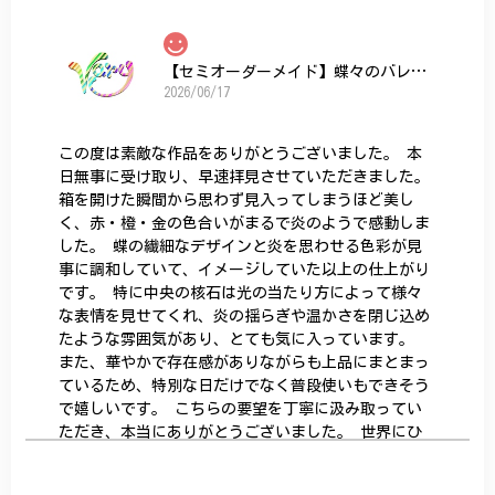
【セミオーダーメイド】蝶々のバレッタ
2026/06/17
この度は素敵な作品をありがとうございました。 本
日無事に受け取り、早速拝見させていただきました。
箱を開けた瞬間から思わず見入ってしまうほど美し
く、赤・橙・金の色合いがまるで炎のようで感動しま
した。 蝶の繊細なデザインと炎を思わせる色彩が見
事に調和していて、イメージしていた以上の仕上がり
です。 特に中央の核石は光の当たり方によって様々
な表情を見せてくれ、炎の揺らぎや温かさを閉じ込め
たような雰囲気があり、とても気に入っています。
また、華やかで存在感がありながらも上品にまとまっ
ているため、特別な日だけでなく普段使いもできそう
で嬉しいです。 こちらの要望を丁寧に汲み取ってい
ただき、本当にありがとうございました。 世界にひ
とつだけの特別な作品になりました。 大切に、末永
く愛用させていただきます。