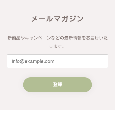
この度は素晴らしいレビューをいただ
メールマガジン
き、誠にありがとうございます。お客様
にご満足いただけたこと、そして当店を
信頼いただけたことを大変嬉しく思いま
す。お届けしたバングルが期待以上との
新商品やキャンペーンなどの最新情報をお届けいた
お言葉を頂戴し、励みになります。今後
ともお客様にご満足頂けるサービスを心
します。
がけて参りますので、何かございました
らいつでもお気軽にご連絡ください。引
き続きどうぞよろしくお願い申し上げま
す。
登録
梨の花をモチーフにしたシルバーリング - 優美なデザインが魅力的な指輪 R260
#16
2024/10/15
梨モチーフの作品を探していて、梨の花の指輪を見つ