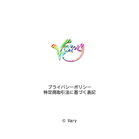
け購入させていただきました。優美な枝のラインに可
憐な花が連なっている指輪、実物は写真で見る以上に
素晴らしかったです。梱包も丁寧にしていただき、安
心して受け取ることが出来ました。本当にありがとう
ございました。大切にします。
この度は梨の花の指輪をお選びいただ
き、誠にありがとうございました。お客
様にご満足いただけたこと、大変嬉しく
思っております。これからも心を込めた
作品をお届けできるよう努めてまいりま
すので、どうぞ末永くご愛用ください。
またのご利用を心よりお待ちしておりま
プライバシーポリシー
す。
特定商取引法に基づく表記
梅の花のかんざし - まるで本物の梅の花が咲いているかのような繊細さ K145
©︎ Vary
2024/08/17