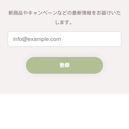
信頼いただけたことを大変嬉しく思いま
す。お届けしたバングルが期待以上との
新商品やキャンペーンなどの最新情報をお届けいた
お言葉を頂戴し、励みになります。今後
ともお客様にご満足頂けるサービスを心
します。
がけて参りますので、何かございました
らいつでもお気軽にご連絡ください。引
き続きどうぞよろしくお願い申し上げま
す。
登録
梨の花をモチーフにしたシルバーリング - 優美なデザインが魅力的な指輪 R260
#16
2024/10/15
梨モチーフの作品を探していて、梨の花の指輪を見つ
け購入させていただきました。優美な枝のラインに可
憐な花が連なっている指輪、実物は写真で見る以上に
素晴らしかったです。梱包も丁寧にしていただき、安
心して受け取ることが出来ました。本当にありがとう
ございました。大切にします。