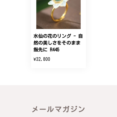
【オーダーメイド】オリジナルリング
2025/06/16
こちらのオーダーの細かい調整に何度も対応していた
だき、ありがとうございました。
水仙の花のリング - 自
然の美しさをそのまま
エレガントな蛇バングル！高級感あるスタイリッシュなデザイン B058
指先に R445
2024/11/20
¥32,800
バングルの腕周りのサイズ直しも料金に含まれてお
り、こちらからの質問にも速やかに回答下さり、信頼
できるショップという印象を受けました。予想通り、
届いた商品は期待以上の出来で、大変満足しておりま
す。今後とも宜しくお願い致します。
この度は素晴らしいレビューをいただ
メールマガジン
き、誠にありがとうございます。お客様
にご満足いただけたこと、そして当店を