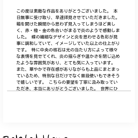
この度は素敵な作品をありがとうございました。 本
日無事に受け取り、早速拝見させていただきました。
箱を開けた瞬間から思わず見入ってしまうほど美し
く、赤・橙・金の色合いがまるで炎のようで感動しま
した。 蝶の繊細なデザインと炎を思わせる色彩が見
事に調和していて、イメージしていた以上の仕上がり
です。 特に中央の核石は光の当たり方によって様々
な表情を見せてくれ、炎の揺らぎや温かさを閉じ込め
たような雰囲気があり、とても気に入っています。
また、華やかで存在感がありながらも上品にまとまっ
ているため、特別な日だけでなく普段使いもできそう
で嬉しいです。 こちらの要望を丁寧に汲み取ってい
ただき、本当にありがとうございました。 世界にひ
とつだけの特別な作品になりました。 大切に、末永
く愛用させていただきます。
サザンカと木蓮の花のかんざし - 清々しい雰囲気を醸し出す K202
2026/05/28