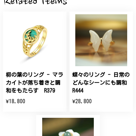
Related Items
桃の花のブローチ プレゼント シルバー C002
2025/09/19
こちらの要望にもスムーズにお応えいただき、無事に
商品を受け取れました。 ありがとうございました。
柳の葉のリング - マラ
蝶々のリング - 日常の
ひなげしの花のブローチ ご褒美 プレゼント C020
2025/07/27
カイトが落ち着きと調
どんなシーンにも調和
和をもたらす R379
R444
大切な節目のお祝いに、母へのプレゼント用に購入さ
¥18,800
¥28,800
せていただきました。実際に目にすると 華美すぎず
丁寧なデザインで、イメージ以上にとても素敵な1点
でした。ありがとうございました。