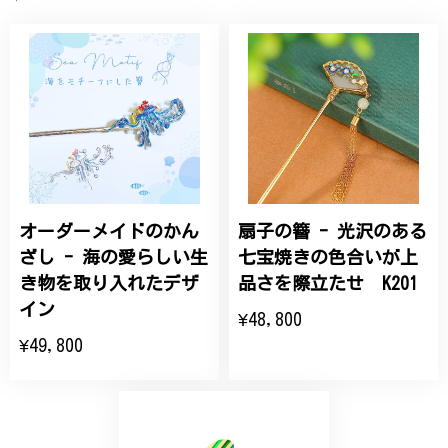
桃の花のブローチ プレゼント シルバー C002
2025/09/19
こちらの要望にもスムーズにお応えいただき、無事に
商品を受け取れました。 ありがとうございました。
オーダーメイドのかん
扇子の簪 - 光沢のある
ひなげしの花のブローチ ご褒美 プレゼント C020
2025/07/27
ざし - 海の愛らしい生
七宝焼きの色合いが上
き物を取り入れたデザ
品さを際立たせ K201
大切な節目のお祝いに、母へのプレゼント用に購入さ
イン
¥48,800
せていただきました。実際に目にすると 華美すぎず
¥49,800
丁寧なデザインで、イメージ以上にとても素敵な1点
でした。ありがとうございました。
【オーダーメイド】オリジナルリング