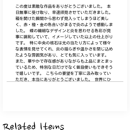
この度は素敵な作品をありがとうございました。 本
日無事に受け取り、早速拝見させていただきました。
箱を開けた瞬間から思わず見入ってしまうほど美し
く、赤・橙・金の色合いがまるで炎のようで感動しま
した。 蝶の繊細なデザインと炎を思わせる色彩が見
事に調和していて、イメージしていた以上の仕上がり
です。 特に中央の核石は光の当たり方によって様々
な表情を見せてくれ、炎の揺らぎや温かさを閉じ込め
たような雰囲気があり、とても気に入っています。
また、華やかで存在感がありながらも上品にまとまっ
ているため、特別な日だけでなく普段使いもできそう
で嬉しいです。 こちらの要望を丁寧に汲み取ってい
ただき、本当にありがとうございました。 世界にひ
とつだけの特別な作品になりました。 大切に、末永
く愛用させていただきます。
サザンカと木蓮の花のかんざし - 清々しい雰囲気を醸し出す K202
2026/05/28
Related Items