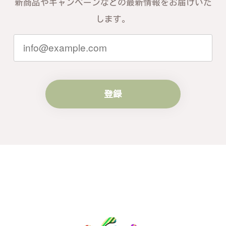
新商品やキャンペーンなどの最新情報をお届けいた
す。お届けしたバングルが期待以上との
します。
お言葉を頂戴し、励みになります。今後
ともお客様にご満足頂けるサービスを心
がけて参りますので、何かございました
らいつでもお気軽にご連絡ください。引
き続きどうぞよろしくお願い申し上げま
す。
登録
梨の花をモチーフにしたシルバーリング - 優美なデザインが魅力的な指輪 R260
#16
2024/10/15
梨モチーフの作品を探していて、梨の花の指輪を見つ
け購入させていただきました。優美な枝のラインに可
憐な花が連なっている指輪、実物は写真で見る以上に
素晴らしかったです。梱包も丁寧にしていただき、安
心して受け取ることが出来ました。本当にありがとう
ございました。大切にします。