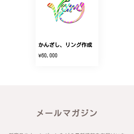
2025/06/16
こちらのオーダーの細かい調整に何度も対応していた
だき、ありがとうございました。
かんざし、リング作成
エレガントな蛇バングル！高級感あるスタイリッシュなデザイン B058
¥60,000
2024/11/20
バングルの腕周りのサイズ直しも料金に含まれてお
り、こちらからの質問にも速やかに回答下さり、信頼
できるショップという印象を受けました。予想通り、
届いた商品は期待以上の出来で、大変満足しておりま
す。今後とも宜しくお願い致します。
メールマガジン
この度は素晴らしいレビューをいただ
き、誠にありがとうございます。お客様
にご満足いただけたこと、そして当店を
信頼いただけたことを大変嬉しく思いま