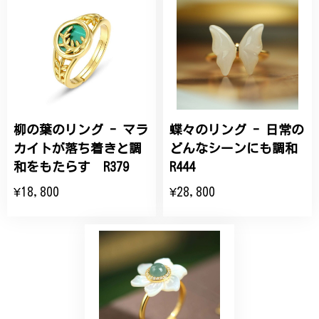
桃の花のブローチ プレゼント シルバー C002
2025/09/19
こちらの要望にもスムーズにお応えいただき、無事に
商品を受け取れました。 ありがとうございました。
柳の葉のリング - マラ
蝶々のリング - 日常の
ひなげしの花のブローチ ご褒美 プレゼント C020
2025/07/27
カイトが落ち着きと調
どんなシーンにも調和
和をもたらす R379
R444
大切な節目のお祝いに、母へのプレゼント用に購入さ
¥18,800
¥28,800
せていただきました。実際に目にすると 華美すぎず
丁寧なデザインで、イメージ以上にとても素敵な1点
でした。ありがとうございました。
【オーダーメイド】オリジナルリング
2025/06/16