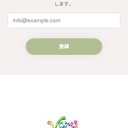
ともお客様にご満足頂けるサービスを心
します。
がけて参りますので、何かございました
らいつでもお気軽にご連絡ください。引
き続きどうぞよろしくお願い申し上げま
す。
登録
梨の花をモチーフにしたシルバーリング - 優美なデザインが魅力的な指輪 R260
#16
2024/10/15
梨モチーフの作品を探していて、梨の花の指輪を見つ
け購入させていただきました。優美な枝のラインに可
憐な花が連なっている指輪、実物は写真で見る以上に
素晴らしかったです。梱包も丁寧にしていただき、安
心して受け取ることが出来ました。本当にありがとう
ございました。大切にします。
この度は梨の花の指輪をお選びいただ
き、誠にありがとうございました。お客