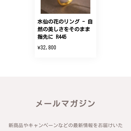
こちらのオーダーの細かい調整に何度も対応していた
だき、ありがとうございました。
水仙の花のリング - 自
然の美しさをそのまま
エレガントな蛇バングル！高級感あるスタイリッシュなデザイン B058
指先に R445
2024/11/20
¥32,800
バングルの腕周りのサイズ直しも料金に含まれてお
り、こちらからの質問にも速やかに回答下さり、信頼
できるショップという印象を受けました。予想通り、
届いた商品は期待以上の出来で、大変満足しておりま
す。今後とも宜しくお願い致します。
この度は素晴らしいレビューをいただ
メールマガジン
き、誠にありがとうございます。お客様
にご満足いただけたこと、そして当店を
信頼いただけたことを大変嬉しく思いま
す。お届けしたバングルが期待以上との
新商品やキャンペーンなどの最新情報をお届けいた
お言葉を頂戴し、励みになります。今後