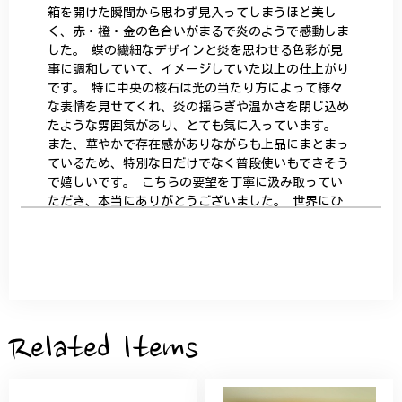
箱を開けた瞬間から思わず見入ってしまうほど美し
く、赤・橙・金の色合いがまるで炎のようで感動しま
した。 蝶の繊細なデザインと炎を思わせる色彩が見
事に調和していて、イメージしていた以上の仕上がり
です。 特に中央の核石は光の当たり方によって様々
な表情を見せてくれ、炎の揺らぎや温かさを閉じ込め
たような雰囲気があり、とても気に入っています。
また、華やかで存在感がありながらも上品にまとまっ
ているため、特別な日だけでなく普段使いもできそう
で嬉しいです。 こちらの要望を丁寧に汲み取ってい
ただき、本当にありがとうございました。 世界にひ
とつだけの特別な作品になりました。 大切に、末永
く愛用させていただきます。
サザンカと木蓮の花のかんざし - 清々しい雰囲気を醸し出す K202
2026/05/28
Related Items