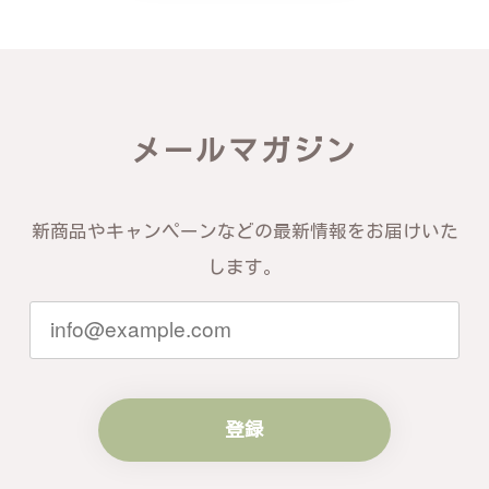
できるショップという印象を受けました。予想通り、
届いた商品は期待以上の出来で、大変満足しておりま
す。今後とも宜しくお願い致します。
この度は素晴らしいレビューをいただ
メールマガジン
き、誠にありがとうございます。お客様
にご満足いただけたこと、そして当店を
信頼いただけたことを大変嬉しく思いま
す。お届けしたバングルが期待以上との
新商品やキャンペーンなどの最新情報をお届けいた
お言葉を頂戴し、励みになります。今後
ともお客様にご満足頂けるサービスを心
します。
がけて参りますので、何かございました
らいつでもお気軽にご連絡ください。引
き続きどうぞよろしくお願い申し上げま
す。
登録
梨の花をモチーフにしたシルバーリング - 優美なデザインが魅力的な指輪 R260
#16