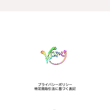
2024/10/15
梨モチーフの作品を探していて、梨の花の指輪を見つ
け購入させていただきました。優美な枝のラインに可
憐な花が連なっている指輪、実物は写真で見る以上に
素晴らしかったです。梱包も丁寧にしていただき、安
心して受け取ることが出来ました。本当にありがとう
ございました。大切にします。
この度は梨の花の指輪をお選びいただ
き、誠にありがとうございました。お客
様にご満足いただけたこと、大変嬉しく
思っております。これからも心を込めた
作品をお届けできるよう努めてまいりま
すので、どうぞ末永くご愛用ください。
またのご利用を心よりお待ちしておりま
プライバシーポリシー
す。
特定商取引法に基づく表記
梅の花のかんざし - まるで本物の梅の花が咲いているかのような繊細さ K145