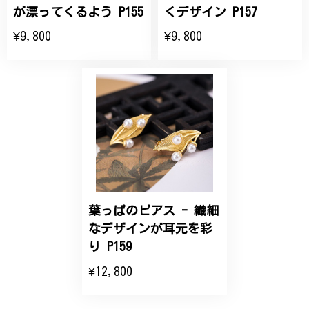
が漂ってくるよう P155
くデザイン P157
大切な節目のお祝いに、母へのプレゼント用に購入さ
¥9,800
¥9,800
せていただきました。実際に目にすると 華美すぎず
丁寧なデザインで、イメージ以上にとても素敵な1点
でした。ありがとうございました。
【オーダーメイド】オリジナルリング
2025/06/16
こちらのオーダーの細かい調整に何度も対応していた
だき、ありがとうございました。
葉っぱのピアス - 繊細
なデザインが耳元を彩
エレガントな蛇バングル！高級感あるスタイリッシュなデザイン B058
り P159
2024/11/20
¥12,800
バングルの腕周りのサイズ直しも料金に含まれてお
り、こちらからの質問にも速やかに回答下さり、信頼