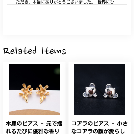
ただき、本当にありがとうございました。 世界にひ
とつだけの特別な作品になりました。 大切に、末永
く愛用させていただきます。
サザンカと木蓮の花のかんざし - 清々しい雰囲気を醸し出す K202
2026/05/28
Related Items
桃の花のブローチ プレゼント シルバー C002
2025/09/19
こちらの要望にもスムーズにお応えいただき、無事に
商品を受け取れました。 ありがとうございました。
木犀のピアス - 元で揺
コアラのピアス - 小さ
ひなげしの花のブローチ ご褒美 プレゼント C020
2025/07/27
れるたびに優雅な香り
なコアラの顔が愛らし