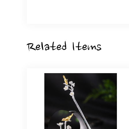
こちらの要望にもスムーズにお応えいただき
ひなげしの花のブローチ ご褒
2025/07/27
Related Items
大切な節目のお祝いに、母へのプレゼント用
た。ありがとうございました。
【オーダーメイド】オリジナ
2025/06/16
こちらのオーダーの細かい調整に何度も対応
エレガントな蛇バングル！高級