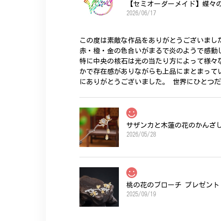
【セミオーダーメイド】蝶々
2026/06/17
この度は素敵な作品をありがとうございまし
赤・橙・金の色合いがまるで炎のようで感動
特に中央の核石は光の当たり方によって様々
かで存在感がありながらも上品にまとまって
にありがとうございました。 世界にひとつ
サザンカと木蓮の花のかんざし 
2026/05/28
桃の花のブローチ プレゼント 
2025/09/19