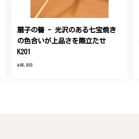
れており、こちらからの質問にも速やかに回答下さり、信頼できるショ
ります。今後とも宜しくお願い致します。
扇子の簪 - 光沢のある七宝焼き
の色合いが上品さを際立たせ
をいただき、誠にありがとうございます。お客様にご満足いただけたこ
たバングルが期待以上とのお言葉を頂戴し、励みになります。今後とも
K201
したらいつでもお気軽にご連絡ください。引き続きどうぞよろしくお願
¥48,800
リング - 優美なデザインが魅力的な指輪 R260
輪を見つけ購入させていただきました。優美な枝のラインに可憐な花が
き、安心して受け取ることが出来ました。本当にありがとうございまし
びいただき、誠にありがとうございました。お客様にご満足いただけた