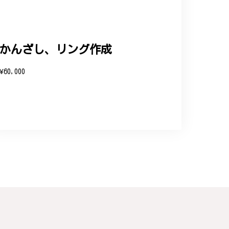
ップという印象を受けました。予想通り、届い
かんざし、リング作成
と、そして当店を信頼いただけたことを大
¥60,000
お客様にご満足頂けるサービスを心がけて
い申し上げます。
連なっている指輪、実物は写真で見る以上に素
た。大切にします。
こと、大変嬉しく思っております。これか