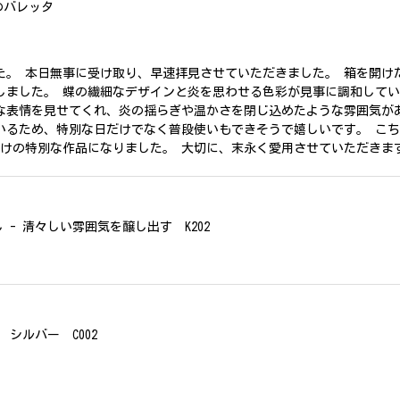
のバレッタ
た。 本日無事に受け取り、早速拝見させていただきました。 箱を開け
しました。 蝶の繊細なデザインと炎を思わせる色彩が見事に調和して
な表情を見せてくれ、炎の揺らぎや温かさを閉じ込めたような雰囲気が
いるため、特別な日だけでなく普段使いもできそうで嬉しいです。 こ
だけの特別な作品になりました。 大切に、末永く愛用させていただきま
- 清々しい雰囲気を醸し出す K202
シルバー C002