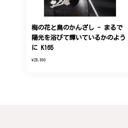
2024/11/20
バングルの腕周りのサイズ直しも料金に含ま
た商品は期待以上の出来で、大変満足してお
梅の花と鳥のかんざし - まるで
陽光を浴びて輝いているかのよう
この度は素晴らしいレビュー
変嬉しく思います。お届けし
に K165
参りますので、何かございま
¥28,800
梨の花をモチーフにしたシルバー
#16
2024/10/15
梨モチーフの作品を探していて、梨の花の指
晴らしかったです。梱包も丁寧にしていただ
この度は梨の花の指輪をお選