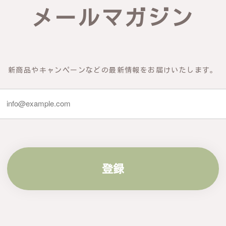
できるよう努めてまいりますので、どうぞ末永くご愛用ください。また
メールマガジン
物の梅の花が咲いているかのような繊細さ K145
新商品やキャンペーンなどの最新情報をお届けいたします。
 到着した商品を確認したところ、写真で得られるイメージを上回った商
 また、機会があれば利用したいです。
ご購入いただき、心から感謝申し上げます。商品にご満足いただけたこ
でいただける商品をお届けできるよう努力して参りますので、次回の機
登録
ILVER 0237