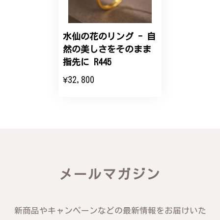
こちらのオーダーの細かい調整に何度も対応していた
だき、ありがとうございました。
水仙の花のリング - 自
然の美しさをそのまま
エレガントな蛇バングル！高級感あるスタイリッシュなデザイン B058
指先に R445
2024/11/20
¥32,800
バングルの腕周りのサイズ直しも料金に含まれてお
り、こちらからの質問にも速やかに回答下さり、信頼
できるショップという印象を受けました。予想通り、
届いた商品は期待以上の出来で、大変満足しておりま
す。今後とも宜しくお願い致します。
この度は素晴らしいレビューをいただ
メールマガジン
き、誠にありがとうございます。お客様
にご満足いただけたこと、そして当店を
信頼いただけたことを大変嬉しく思いま
す。お届けしたバングルが期待以上との
新商品やキャンペーンなどの最新情報をお届けいた
お言葉を頂戴し、励みになります。今後