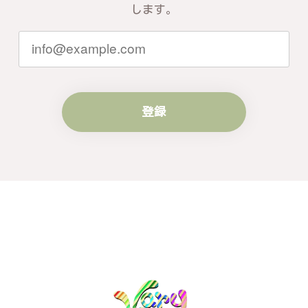
ともお客様にご満足頂けるサービスを心
します。
がけて参りますので、何かございました
らいつでもお気軽にご連絡ください。引
き続きどうぞよろしくお願い申し上げま
す。
登録
梨の花をモチーフにしたシルバーリング - 優美なデザインが魅力的な指輪 R260
#16
2024/10/15
梨モチーフの作品を探していて、梨の花の指輪を見つ
け購入させていただきました。優美な枝のラインに可
憐な花が連なっている指輪、実物は写真で見る以上に
素晴らしかったです。梱包も丁寧にしていただき、安
心して受け取ることが出来ました。本当にありがとう
ございました。大切にします。
この度は梨の花の指輪をお選びいただ
き、誠にありがとうございました。お客