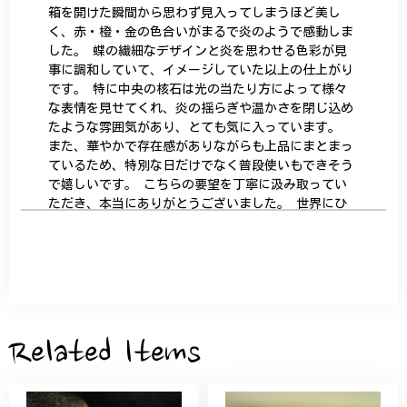
箱を開けた瞬間から思わず見入ってしまうほど美し
く、赤・橙・金の色合いがまるで炎のようで感動しま
した。 蝶の繊細なデザインと炎を思わせる色彩が見
事に調和していて、イメージしていた以上の仕上がり
です。 特に中央の核石は光の当たり方によって様々
な表情を見せてくれ、炎の揺らぎや温かさを閉じ込め
たような雰囲気があり、とても気に入っています。
また、華やかで存在感がありながらも上品にまとまっ
ているため、特別な日だけでなく普段使いもできそう
で嬉しいです。 こちらの要望を丁寧に汲み取ってい
ただき、本当にありがとうございました。 世界にひ
とつだけの特別な作品になりました。 大切に、末永
く愛用させていただきます。
サザンカと木蓮の花のかんざし - 清々しい雰囲気を醸し出す K202
2026/05/28
Related Items