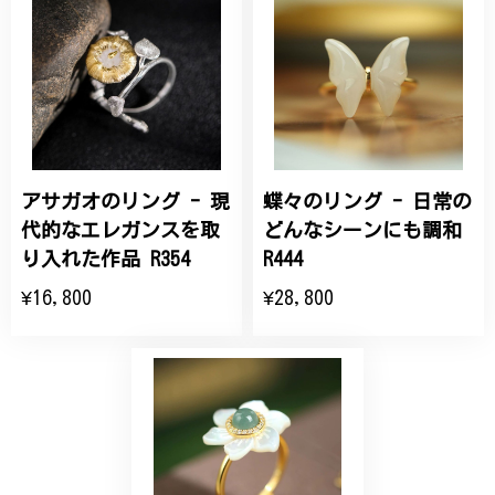
桃の花のブローチ プレゼント シルバー C002
2025/09/19
こちらの要望にもスムーズにお応えいただき、無事に
商品を受け取れました。 ありがとうございました。
アサガオのリング - 現
蝶々のリング - 日常の
ひなげしの花のブローチ ご褒美 プレゼント C020
2025/07/27
代的なエレガンスを取
どんなシーンにも調和
り入れた作品 R354
R444
大切な節目のお祝いに、母へのプレゼント用に購入さ
¥16,800
¥28,800
せていただきました。実際に目にすると 華美すぎず
丁寧なデザインで、イメージ以上にとても素敵な1点
でした。ありがとうございました。
【オーダーメイド】オリジナルリング
2025/06/16