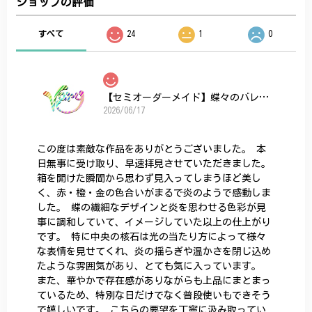
ショップの評価
すべて
24
1
0
【セミオーダーメイド】蝶々のバレッタ
2026/06/17
この度は素敵な作品をありがとうございました。 本
日無事に受け取り、早速拝見させていただきました。
箱を開けた瞬間から思わず見入ってしまうほど美し
く、赤・橙・金の色合いがまるで炎のようで感動しま
した。 蝶の繊細なデザインと炎を思わせる色彩が見
事に調和していて、イメージしていた以上の仕上がり
です。 特に中央の核石は光の当たり方によって様々
な表情を見せてくれ、炎の揺らぎや温かさを閉じ込め
たような雰囲気があり、とても気に入っています。
また、華やかで存在感がありながらも上品にまとまっ
ているため、特別な日だけでなく普段使いもできそう
で嬉しいです。 こちらの要望を丁寧に汲み取ってい