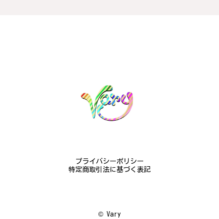
#16
2024/10/15
梨モチーフの作品を探していて、梨の花の指輪を見つ
け購入させていただきました。優美な枝のラインに可
憐な花が連なっている指輪、実物は写真で見る以上に
素晴らしかったです。梱包も丁寧にしていただき、安
心して受け取ることが出来ました。本当にありがとう
ございました。大切にします。
この度は梨の花の指輪をお選びいただ
き、誠にありがとうございました。お客
様にご満足いただけたこと、大変嬉しく
思っております。これからも心を込めた
作品をお届けできるよう努めてまいりま
すので、どうぞ末永くご愛用ください。
プライバシーポリシー
またのご利用を心よりお待ちしておりま
特定商取引法に基づく表記
す。
©︎ Vary