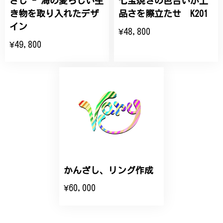
ざし - 海の愛らしい生
七宝焼きの色合いが上
き物を取り入れたデザ
品さを際立たせ K201
大切な節目のお祝いに、母へのプレゼント用に購入さ
イン
¥48,800
せていただきました。実際に目にすると 華美すぎず
¥49,800
丁寧なデザインで、イメージ以上にとても素敵な1点
でした。ありがとうございました。
【オーダーメイド】オリジナルリング
2025/06/16
こちらのオーダーの細かい調整に何度も対応していた
だき、ありがとうございました。
かんざし、リング作成
エレガントな蛇バングル！高級感あるスタイリッシュなデザイン B058
¥60,000
2024/11/20
バングルの腕周りのサイズ直しも料金に含まれてお