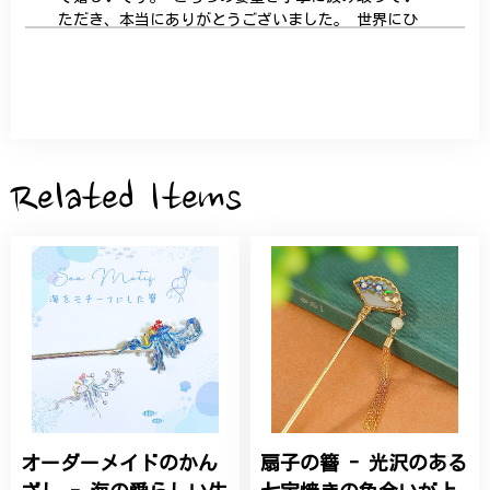
ただき、本当にありがとうございました。 世界にひ
とつだけの特別な作品になりました。 大切に、末永
く愛用させていただきます。
サザンカと木蓮の花のかんざし - 清々しい雰囲気を醸し出す K202
2026/05/28
Related Items
桃の花のブローチ プレゼント シルバー C002
2025/09/19
こちらの要望にもスムーズにお応えいただき、無事に
商品を受け取れました。 ありがとうございました。
オーダーメイドのかん
扇子の簪 - 光沢のある
ひなげしの花のブローチ ご褒美 プレゼント C020
2025/07/27