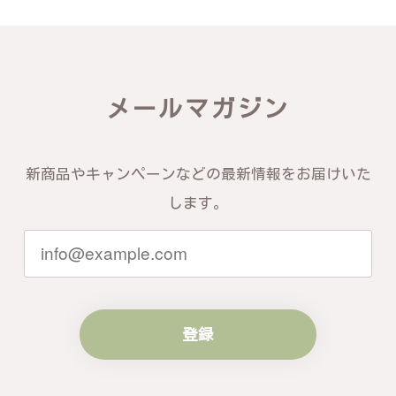
り、こちらからの質問にも速やかに回答下さり、信頼
できるショップという印象を受けました。予想通り、
届いた商品は期待以上の出来で、大変満足しておりま
す。今後とも宜しくお願い致します。
メールマガジン
この度は素晴らしいレビューをいただ
き、誠にありがとうございます。お客様
にご満足いただけたこと、そして当店を
信頼いただけたことを大変嬉しく思いま
新商品やキャンペーンなどの最新情報をお届けいた
す。お届けしたバングルが期待以上との
します。
お言葉を頂戴し、励みになります。今後
ともお客様にご満足頂けるサービスを心
がけて参りますので、何かございました
らいつでもお気軽にご連絡ください。引
き続きどうぞよろしくお願い申し上げま
す。
登録
梨の花をモチーフにしたシルバーリング - 優美なデザインが魅力的な指輪 R260