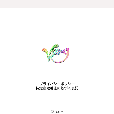
#16
2024/10/15
梨モチーフの作品を探していて、梨の花の指輪を見つ
け購入させていただきました。優美な枝のラインに可
憐な花が連なっている指輪、実物は写真で見る以上に
素晴らしかったです。梱包も丁寧にしていただき、安
心して受け取ることが出来ました。本当にありがとう
ございました。大切にします。
この度は梨の花の指輪をお選びいただ
き、誠にありがとうございました。お客
様にご満足いただけたこと、大変嬉しく
思っております。これからも心を込めた
作品をお届けできるよう努めてまいりま
すので、どうぞ末永くご愛用ください。
プライバシーポリシー
またのご利用を心よりお待ちしておりま
特定商取引法に基づく表記
す。
©︎ Vary