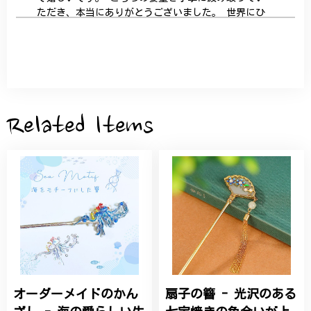
ただき、本当にありがとうございました。 世界にひ
とつだけの特別な作品になりました。 大切に、末永
く愛用させていただきます。
サザンカと木蓮の花のかんざし - 清々しい雰囲気を醸し出す K202
2026/05/28
Related Items
桃の花のブローチ プレゼント シルバー C002
2025/09/19
こちらの要望にもスムーズにお応えいただき、無事に
商品を受け取れました。 ありがとうございました。
オーダーメイドのかん
扇子の簪 - 光沢のある
ひなげしの花のブローチ ご褒美 プレゼント C020
2025/07/27