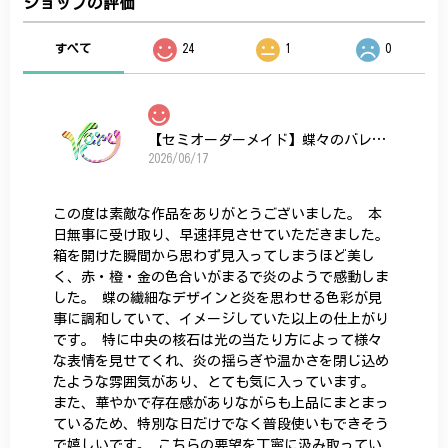
ショップの評価
すべて
24
1
0
【セミオーダーメイド】蝶々のバレッタ
2026/06/17
この度は素敵な作品をありがとうございました。 本
日無事に受け取り、早速拝見させていただきました。
箱を開けた瞬間から思わず見入ってしまうほど美し
く、赤・橙・金の色合いがまるで炎のようで感動しま
した。 蝶の繊細なデザインと炎を思わせる色彩が見
事に調和していて、イメージしていた以上の仕上がり
です。 特に中央の核石は光の当たり方によって様々
な表情を見せてくれ、炎の揺らぎや温かさを閉じ込め
たような雰囲気があり、とても気に入っています。
また、華やかで存在感がありながらも上品にまとまっ
ているため、特別な日だけでなく普段使いもできそう
で嬉しいです。 こちらの要望を丁寧に汲み取ってい