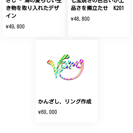
ざし - 海の愛らしい生
七宝焼きの色合いが上
き物を取り入れたデザ
品さを際立たせ K201
大切な節目のお祝いに、母へのプレゼント用に購入さ
イン
¥48,800
せていただきました。実際に目にすると 華美すぎず
¥49,800
丁寧なデザインで、イメージ以上にとても素敵な1点
でした。ありがとうございました。
【オーダーメイド】オリジナルリング
2025/06/16
こちらのオーダーの細かい調整に何度も対応していた
だき、ありがとうございました。
かんざし、リング作成
エレガントな蛇バングル！高級感あるスタイリッシュなデザイン B058
¥60,000
2024/11/20
バングルの腕周りのサイズ直しも料金に含まれてお