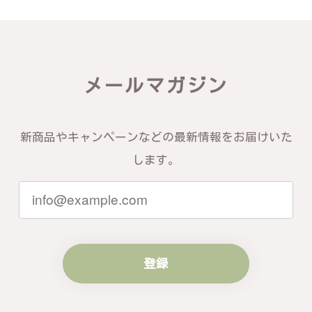
り、こちらからの質問にも速やかに回答下さり、信頼
できるショップという印象を受けました。予想通り、
届いた商品は期待以上の出来で、大変満足しておりま
す。今後とも宜しくお願い致します。
メールマガジン
この度は素晴らしいレビューをいただ
き、誠にありがとうございます。お客様
にご満足いただけたこと、そして当店を
信頼いただけたことを大変嬉しく思いま
新商品やキャンペーンなどの最新情報をお届けいた
す。お届けしたバングルが期待以上との
します。
お言葉を頂戴し、励みになります。今後
ともお客様にご満足頂けるサービスを心
がけて参りますので、何かございました
らいつでもお気軽にご連絡ください。引
き続きどうぞよろしくお願い申し上げま
す。
登録
梨の花をモチーフにしたシルバーリング - 優美なデザインが魅力的な指輪 R260