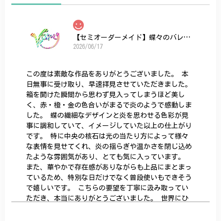
【セミオーダーメイド】蝶々のバレッタ
2026/06/17
この度は素敵な作品をありがとうございました。 本
日無事に受け取り、早速拝見させていただきました。
箱を開けた瞬間から思わず見入ってしまうほど美し
く、赤・橙・金の色合いがまるで炎のようで感動しま
した。 蝶の繊細なデザインと炎を思わせる色彩が見
事に調和していて、イメージしていた以上の仕上がり
です。 特に中央の核石は光の当たり方によって様々
な表情を見せてくれ、炎の揺らぎや温かさを閉じ込め
たような雰囲気があり、とても気に入っています。
また、華やかで存在感がありながらも上品にまとまっ
ているため、特別な日だけでなく普段使いもできそう
で嬉しいです。 こちらの要望を丁寧に汲み取ってい
ただき、本当にありがとうございました。 世界にひ
とつだけの特別な作品になりました。 大切に、末永
く愛用させていただきます。