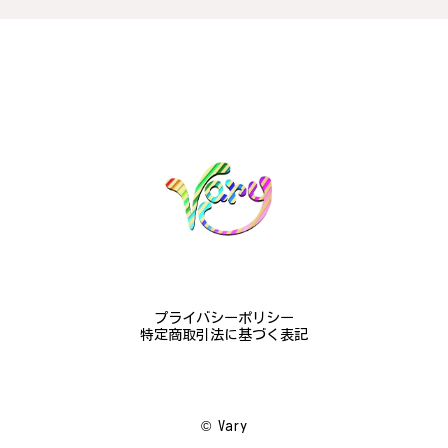
け購入させていただきました。優美な枝のラインに可
憐な花が連なっている指輪、実物は写真で見る以上に
素晴らしかったです。梱包も丁寧にしていただき、安
心して受け取ることが出来ました。本当にありがとう
ございました。大切にします。
この度は梨の花の指輪をお選びいただ
き、誠にありがとうございました。お客
様にご満足いただけたこと、大変嬉しく
思っております。これからも心を込めた
作品をお届けできるよう努めてまいりま
すので、どうぞ末永くご愛用ください。
またのご利用を心よりお待ちしておりま
す。
プライバシーポリシー
特定商取引法に基づく表記
梅の花のかんざし - まるで本物の梅の花が咲いているかのような繊細さ K145
2024/08/17
©︎ Vary