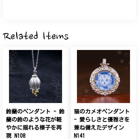
サザンカと木蓮の花のかんざし - 清々しい雰囲気を醸し出す K202
2026/05/28
Related Items
桃の花のブローチ プレゼント シルバー C002
2025/09/19
こちらの要望にもスムーズにお応えいただき、無事に
商品を受け取れました。 ありがとうございました。
鈴蘭のペンダント - 鈴
猫のカメオペンダント
ひなげしの花のブローチ ご褒美 プレゼント C020
2025/07/27
蘭の鈴のような花が軽
- 愛らしさと優雅さを
やかに揺れる様子を再
兼ね備えたデザイン
大切な節目のお祝いに、母へのプレゼント用に購入さ
現 N108
N141