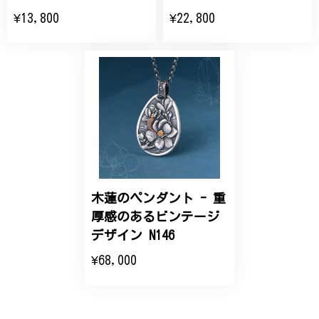
せていただきました。実際に目にすると 華美すぎず
¥13,800
¥22,800
丁寧なデザインで、イメージ以上にとても素敵な1点
でした。ありがとうございました。
【オーダーメイド】オリジナルリング
2025/06/16
こちらのオーダーの細かい調整に何度も対応していた
だき、ありがとうございました。
木蓮のペンダント - 重
エレガントな蛇バングル！高級感あるスタイリッシュなデザイン B058
厚感のあるビンテージ
2024/11/20
デザイン N146
¥68,000
バングルの腕周りのサイズ直しも料金に含まれてお
り、こちらからの質問にも速やかに回答下さり、信頼
できるショップという印象を受けました。予想通り、
届いた商品は期待以上の出来で、大変満足しておりま