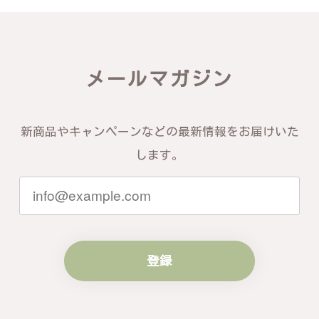
す。今後とも宜しくお願い致します。
この度は素晴らしいレビューをいただ
き、誠にありがとうございます。お客様
メールマガジン
にご満足いただけたこと、そして当店を
信頼いただけたことを大変嬉しく思いま
す。お届けしたバングルが期待以上との
お言葉を頂戴し、励みになります。今後
新商品やキャンペーンなどの最新情報をお届けいた
ともお客様にご満足頂けるサービスを心
がけて参りますので、何かございました
します。
らいつでもお気軽にご連絡ください。引
き続きどうぞよろしくお願い申し上げま
す。
登録
梨の花をモチーフにしたシルバーリング - 優美なデザインが魅力的な指輪 R260
#16
2024/10/15
梨モチーフの作品を探していて、梨の花の指輪を見つ